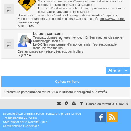
Vous avez vu un oiseau ? Vous avez un endroit à nous faire
découvrir ? Une information à partager ?
Ici : c'est l'endroit où discuter de votre passion des oiseaux et
de la nature sauvage en Normandie !
Discuter des protocoles d'études et partagez des résultats d'enquêtes.
Et pour transmettre vos données d'observations, c'est là :
http://www.faune-
normandie.org/
Sujets :
580
Le bon coincoin
Troquez, donnez, achetez, vendez ! En lien avec les oiseaux et
l'ornithologie, bien sûr !
Le GONm vous permet d'annoncer mais n'est responsable
d'aucune transaction.
Ces annonces sont réservées aux particuliers.
Sujets :
4
Aller à
Qui est en ligne
Utilisateurs parcourant ce forum : Aucun utilisateur enregistré et 2 invités
Heures au format
UTC+02:00
Développé par
phpBB
® Forum Software © phpBB Limited
Traduit par
phpBB-fr.com
Style
proflat
par ©
Mazeltof
2017
Confidentialité
|
Conditions