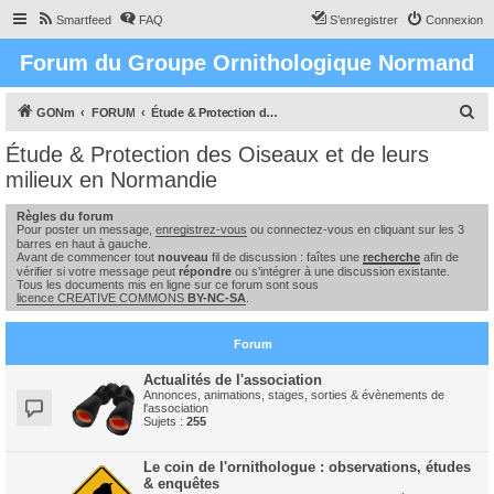
Smartfeed
FAQ
S’enregistrer
Connexion
Forum du Groupe Ornithologique Normand
R
GONm
FORUM
Étude & Protection des Oiseaux et de leurs milieux en Normandie
e
Étude & Protection des Oiseaux et de leurs
c
milieux en Normandie
h
Règles du forum
e
Pour poster un message,
enregistrez-vous
ou connectez-vous en cliquant sur les 3
barres en haut à gauche.
r
Avant de commencer tout
nouveau
fil de discussion : faîtes une
recherche
afin de
c
vérifier si votre message peut
répondre
ou s'intégrer à une discussion existante.
Tous les documents mis en ligne sur ce forum sont sous
h
licence CREATIVE COMMONS
BY-NC-SA
.
e
Forum
r
Actualités de l'association
Annonces, animations, stages, sorties & évènements de
l'association
Sujets :
255
Le coin de l'ornithologue : observations, études
& enquêtes