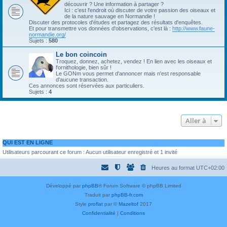
découvrir ? Une information à partager ?
Ici : c'est l'endroit où discuter de votre passion des oiseaux et
de la nature sauvage en Normandie !
Discuter des protocoles d'études et partagez des résultats d'enquêtes.
Et pour transmettre vos données d'observations, c'est là :
http://www.faune-
normandie.org/
Sujets :
580
Le bon coincoin
Troquez, donnez, achetez, vendez ! En lien avec les oiseaux et
l'ornithologie, bien sûr !
Le GONm vous permet d'annoncer mais n'est responsable
d'aucune transaction.
Ces annonces sont réservées aux particuliers.
Sujets :
4
Aller à
QUI EST EN LIGNE
Utilisateurs parcourant ce forum : Aucun utilisateur enregistré et 1 invité
Heures au format
UTC+02:00
Développé par
phpBB
® Forum Software © phpBB Limited
Traduit par
phpBB-fr.com
Style
proflat
par ©
Mazeltof
2017
Confidentialité
|
Conditions