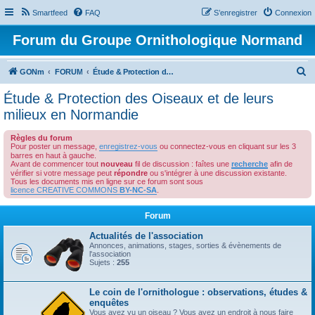
Smartfeed
FAQ
S’enregistrer
Connexion
Forum du Groupe Ornithologique Normand
R
GONm
FORUM
Étude & Protection des Oiseaux et de leurs milieux en Normandie
e
Étude & Protection des Oiseaux et de leurs
c
milieux en Normandie
h
Règles du forum
e
Pour poster un message,
enregistrez-vous
ou connectez-vous en cliquant sur les 3
barres en haut à gauche.
r
Avant de commencer tout
nouveau
fil de discussion : faîtes une
recherche
afin de
c
vérifier si votre message peut
répondre
ou s'intégrer à une discussion existante.
Tous les documents mis en ligne sur ce forum sont sous
h
licence CREATIVE COMMONS
BY-NC-SA
.
e
Forum
r
Actualités de l'association
Annonces, animations, stages, sorties & évènements de
l'association
Sujets :
255
Le coin de l'ornithologue : observations, études &
enquêtes
Vous avez vu un oiseau ? Vous avez un endroit à nous faire