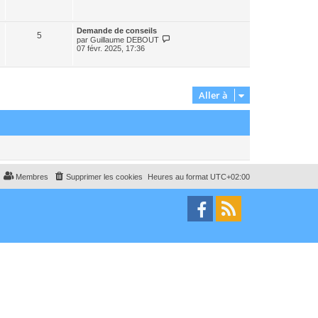
n
r
i
l
e
e
r
Demande de conseils
d
5
m
V
par
Guillaume DEBOUT
e
e
o
07 févr. 2025, 17:36
r
s
i
n
s
r
i
a
l
e
g
e
r
e
d
m
Aller à
e
e
r
s
n
s
i
a
e
g
r
e
m
e
s
s
Membres
Supprimer les cookies
Heures au format
UTC+02:00
a
g
e