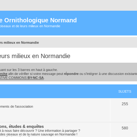
e Ornithologique Normand
oiseaux et de leurs milieux en Normandie
urs milieux en Normandie
eurs milieux en Normandie
ant sur les 3 barres en haut à gauche.
erche
afin de vérifier si votre message peut
répondre
ou s'intégrer à une discussion existant
EATIVE COMMONS
BY-NC-SA
.
SUJETS
255
ments de l'association
ions, études & enquêtes
580
 à nous faire découvrir ? Une information à partager ?
ion des oiseaux et de la nature sauvage en Normandie !