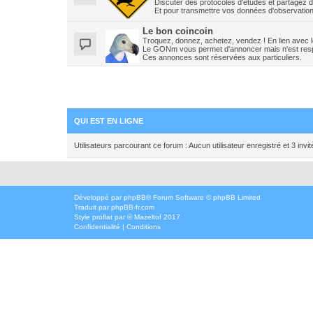
Discuter des protocoles d'études et partagez d
Et pour transmettre vos données d'observations
Le bon coincoin
Troquez, donnez, achetez, vendez ! En lien avec les
Le GONm vous permet d'annoncer mais n'est resp
Ces annonces sont réservées aux particuliers.
QUI EST EN LIGNE
Utilisateurs parcourant ce forum : Aucun utilisateur enregistré et 3 invit
Développé par
phpBB
® Forum Software © phpBB Limited
Traduit par
phpBB-fr.com
Style
proflat
par ©
Mazeltof
2017
Confidentialité
|
Conditions