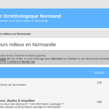
e Ornithologique Normand
oiseaux et de leurs milieux en Normandie
urs milieux en Normandie
eurs milieux en Normandie
ant sur les 3 barres en haut à gauche.
erche
afin de vérifier si votre message peut
répondre
ou s'intégrer à une discussion existant
EATIVE COMMONS
BY-NC-SA
.
SUJETS
255
ments de l'association
ions, études & enquêtes
580
 à nous faire découvrir ? Une information à partager ?
ion des oiseaux et de la nature sauvage en Normandie !