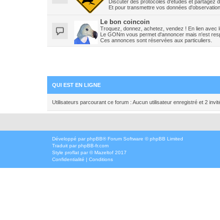
Discuter des protocoles d'études et partagez d
Et pour transmettre vos données d'observations
Le bon coincoin
Troquez, donnez, achetez, vendez ! En lien avec les
Le GONm vous permet d'annoncer mais n'est resp
Ces annonces sont réservées aux particuliers.
QUI EST EN LIGNE
Utilisateurs parcourant ce forum : Aucun utilisateur enregistré et 2 invit
Développé par
phpBB
® Forum Software © phpBB Limited
Traduit par
phpBB-fr.com
Style
proflat
par ©
Mazeltof
2017
Confidentialité
|
Conditions