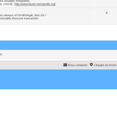
es résultats d'enquêtes.
, c'est là :
http://www.faune-normandie.org/
4
 oiseaux et l'ornithologie, bien sûr !
onsable d'aucune transaction.
és
Nous contacter
L’équipe du forum