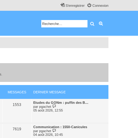
S’enregistrer
Connexion
Rechercher
Recherche avancé
e.
MESSAGES
DERNIER MESSAGE
Etudes du GONm : puffin des B…
1553
V
par
pgachet
o
05 août 2026, 12:55
i
r
l
e
Communication : 1550-Canicules
d
7619
V
par
pgachet
e
o
04 août 2026, 10:45
r
i