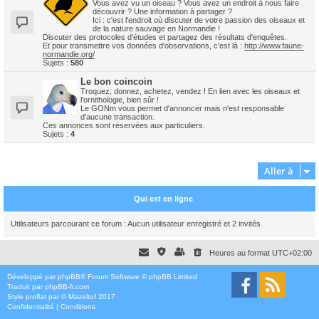
Vous avez vu un oiseau ? Vous avez un endroit à nous faire
découvrir ? Une information à partager ?
Ici : c'est l'endroit où discuter de votre passion des oiseaux et
de la nature sauvage en Normandie !
Discuter des protocoles d'études et partagez des résultats d'enquêtes.
Et pour transmettre vos données d'observations, c'est là :
http://www.faune-
normandie.org/
Sujets :
580
Le bon coincoin
Troquez, donnez, achetez, vendez ! En lien avec les oiseaux et
l'ornithologie, bien sûr !
Le GONm vous permet d'annoncer mais n'est responsable
d'aucune transaction.
Ces annonces sont réservées aux particuliers.
Sujets :
4
Aller à
Qui est en ligne
Utilisateurs parcourant ce forum : Aucun utilisateur enregistré et 2 invités
Heures au format
UTC+02:00
Développé par
phpBB
® Forum Software © phpBB Limited
Traduit par
phpBB-fr.com
Style
proflat
par ©
Mazeltof
2017
Confidentialité
|
Conditions