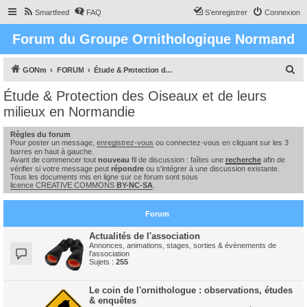
Smartfeed
FAQ
S’enregistrer
Connexion
Forum du Groupe Ornithologique Normand
R
GONm
FORUM
Étude & Protection des Oiseaux et de leurs milieux en Normandie
e
Étude & Protection des Oiseaux et de leurs
c
milieux en Normandie
h
Règles du forum
e
Pour poster un message,
enregistrez-vous
ou connectez-vous en cliquant sur les 3
barres en haut à gauche.
r
Avant de commencer tout
nouveau
fil de discussion : faîtes une
recherche
afin de
c
vérifier si votre message peut
répondre
ou s'intégrer à une discussion existante.
Tous les documents mis en ligne sur ce forum sont sous
h
licence CREATIVE COMMONS
BY-NC-SA
.
e
Forum
r
Actualités de l'association
Annonces, animations, stages, sorties & évènements de
l'association
Sujets :
255
Le coin de l'ornithologue : observations, études
& enquêtes