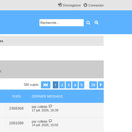
S’enregistrer
Connexion
Rechercher
Recherche avancé
tes
e.
1
2
3
4
5
29
Page
1
sur
29
Suivante
580 sujets
…
VUES
DERNIER MESSAGE
par
collette
2368368
17 juil. 2026, 16:39
par
collette
1081088
14 juil. 2026, 10:02