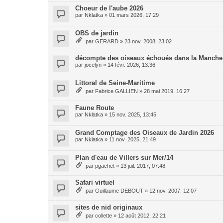
Choeur de l'aube 2026
par
Nklatka
»
01 mars 2026, 17:29
OBS de jardin
par
GERARD
»
23 nov. 2008, 23:02
décompte des oiseaux échoués dans la Manche
par
jocelyn
»
14 févr. 2026, 13:36
Littoral de Seine-Maritime
par
Fabrice GALLIEN
»
28 mai 2019, 16:27
Faune Route
par
Nklatka
»
15 nov. 2025, 13:45
Grand Comptage des Oiseaux de Jardin 2026
par
Nklatka
»
11 nov. 2025, 21:49
Plan d'eau de Villers sur Mer/14
par
pgachet
»
13 juil. 2017, 07:48
Safari virtuel
par
Guillaume DEBOUT
»
12 nov. 2007, 12:07
sites de nid originaux
par
collette
»
12 août 2012, 22:21