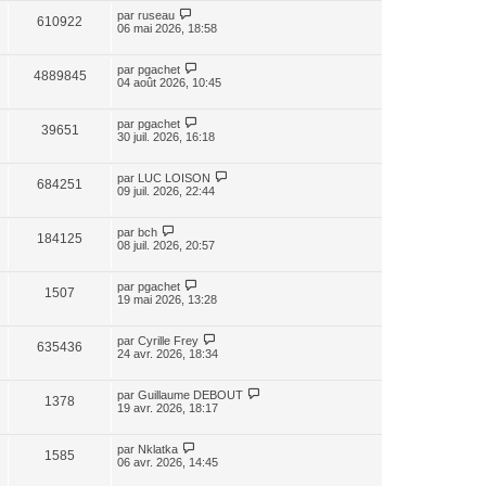
par
ruseau
610922
06 mai 2026, 18:58
par
pgachet
4889845
04 août 2026, 10:45
par
pgachet
39651
30 juil. 2026, 16:18
par
LUC LOISON
684251
09 juil. 2026, 22:44
par
bch
184125
08 juil. 2026, 20:57
par
pgachet
1507
19 mai 2026, 13:28
par
Cyrille Frey
635436
24 avr. 2026, 18:34
par
Guillaume DEBOUT
1378
19 avr. 2026, 18:17
par
Nklatka
1585
06 avr. 2026, 14:45