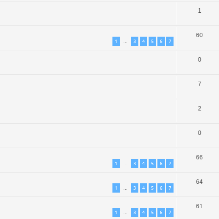
1
60
1
3
4
5
6
7
…
0
7
2
0
66
1
3
4
5
6
7
…
64
1
3
4
5
6
7
…
61
1
3
4
5
6
7
…