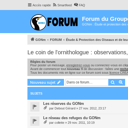
Accès rapide
Smartfeed
FAQ
Forum du Group
GONm : Étude et protection des 
GONm
FORUM
Étude & Protection des Oiseaux et de le
Le coin de l'ornithologue : observation
Règles du forum
Pour poster un message,
enregistrez-vous
ou connectez-vous en cliqu
Avant de commencer tout
nouveau
fil de discussion : faîtes une
rech
Tous les documents mis en ligne sur ce forum sont sous
licence CR
Recher
Re
Nouveau sujet
SUJETS
Les réserves du GONm
par
Debout Gérard
»
27 nov. 2012, 23:17
Le réseau des refuges du GONm
par
collette
»
29 nov. 2011, 10:19