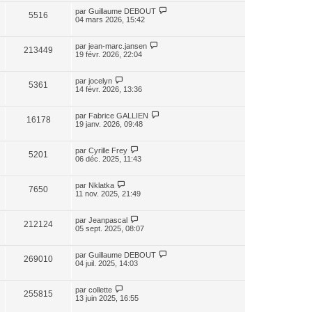
par
Guillaume DEBOUT
5516
04 mars 2026, 15:42
par
jean-marc.jansen
213449
19 févr. 2026, 22:04
par
jocelyn
5361
14 févr. 2026, 13:36
par
Fabrice GALLIEN
16178
19 janv. 2026, 09:48
par
Cyrille Frey
5201
06 déc. 2025, 11:43
par
Nklatka
7650
11 nov. 2025, 21:49
par
Jeanpascal
212124
05 sept. 2025, 08:07
par
Guillaume DEBOUT
269010
04 juil. 2025, 14:03
par
collette
255815
13 juin 2025, 16:55