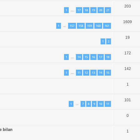
203
1
17
18
19
20
21
…
1609
1
157
158
159
160
161
…
19
1
2
172
1
14
15
16
17
18
…
142
1
11
12
13
14
15
…
1
101
1
7
8
9
10
11
…
0
e bilan
1