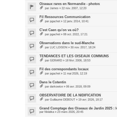
Oiseaux rares en Normandie - photos
par
James
»
22 nov. 2007, 12:20
Fil Ressources Communication
par
pgachet
»
12 janv. 2014, 10:41
C'est Caen qu'on va où?
par
pgachet
»
08 oct. 2022, 17:21
Observations dans le sud-Manche
par
LUC LOISON
»
30 nov. 2017, 18:24
TENDANCES ET LES OISEAUX COMMUNS
par
GERARD
»
18 févr. 2006, 18:53
Fil des correspondants locaux
par
pgachet
»
11 mai 2026, 12:19
Dans le Cotentin
par
darkowice
»
06 avr. 2018, 09:09
OBSERVATOIRE DE LA NIDIFICATION
par
Guillaume DEBOUT
»
19 avr. 2026, 18:17
Grand Comptage des Oiseaux de Jardin 2025 : l
par
Nklatka
»
23 mars 2026, 20:45