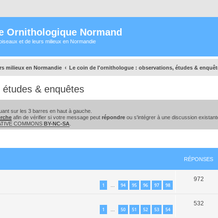
e Ornithologique Normand
oiseaux et de leurs milieux en Normandie
urs milieux en Normandie
Le coin de l'ornithologue : observations, études & enquê
s, études & enquêtes
ant sur les 3 barres en haut à gauche.
erche
afin de vérifier si votre message peut
répondre
ou s'intégrer à une discussion existant
EATIVE COMMONS
BY-NC-SA
.
cher
cherche avancée
RÉPONSES
972
1
94
95
96
97
98
…
532
1
50
51
52
53
54
…