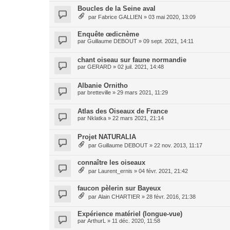
Boucles de la Seine aval
par
Fabrice GALLIEN
»
03 mai 2020, 13:09
Enquête œdicnème
par
Guillaume DEBOUT
»
09 sept. 2021, 14:11
chant oiseau sur faune normandie
par
GERARD
»
02 juil. 2021, 14:48
Albanie Ornitho
par
bretteville
»
29 mars 2021, 11:29
Atlas des Oiseaux de France
par
Nklatka
»
22 mars 2021, 21:14
Projet NATURALIA
par
Guillaume DEBOUT
»
22 nov. 2013, 11:17
connaître les oiseaux
par
Laurent_ernis
»
04 févr. 2021, 21:42
faucon pèlerin sur Bayeux
par
Alain CHARTIER
»
28 févr. 2016, 21:38
Expérience matériel (longue-vue)
par
ArthurL
»
11 déc. 2020, 11:58