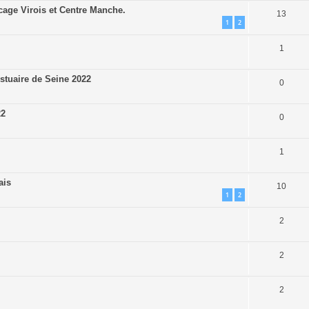
cage Virois et Centre Manche.
13
1
2
1
stuaire de Seine 2022
0
22
0
1
ais
10
1
2
2
2
2