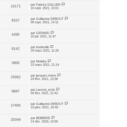
par
Fabrice GALLIEN
10171
10 sept. 2021, 15:01
par
Guillaume DEBOUT
8337
09 sept. 2021, 14:11
par
GERARD
4395
10 juil. 2021, 11:47
par
bretteville
9142
29 mars 2021, 11:29
par
Nklatka
3900
22 mars 2021, 21:14
par
jacques riviere
25062
24 févr. 2021, 13:36
par
Laurent_ernis
9897
04 févr. 2021, 21:42
par
Guillaume DEBOUT
27495
15 janv. 2021, 16:40
par
BEBBREE
20349
14 déc. 2020, 14:59