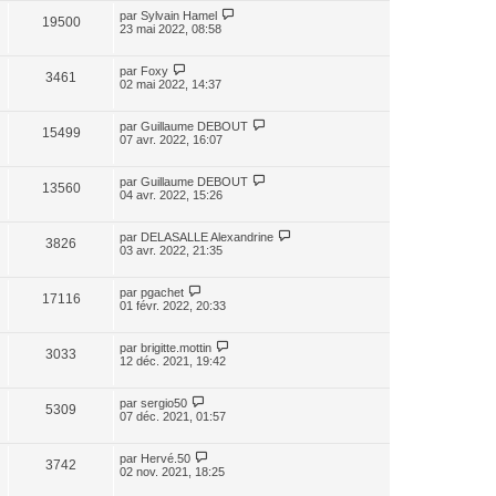
par
Sylvain Hamel
19500
23 mai 2022, 08:58
par
Foxy
3461
02 mai 2022, 14:37
par
Guillaume DEBOUT
15499
07 avr. 2022, 16:07
par
Guillaume DEBOUT
13560
04 avr. 2022, 15:26
par
DELASALLE Alexandrine
3826
03 avr. 2022, 21:35
par
pgachet
17116
01 févr. 2022, 20:33
par
brigitte.mottin
3033
12 déc. 2021, 19:42
par
sergio50
5309
07 déc. 2021, 01:57
par
Hervé.50
3742
02 nov. 2021, 18:25