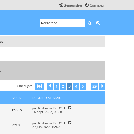
S’enregistrer
Connexion
Rechercher
Recherche avancé
tes
e.
1
2
3
4
5
29
Page
3
Précédente
sur
29
Suivante
580 sujets
…
VUES
DERNIER MESSAGE
par
Guillaume DEBOUT
15815
15 sept. 2022, 09:28
par
Guillaume DEBOUT
3507
27 juin 2022, 16:52