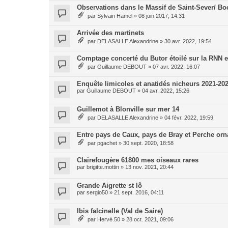
Observations dans le Massif de Saint-Sever/ Bo
par
Sylvain Hamel
»
08 juin 2017, 14:31
Arrivée des martinets
par
DELASALLE Alexandrine
»
30 avr. 2022, 19:54
Comptage concerté du Butor étoilé sur la RNN e
par
Guillaume DEBOUT
»
07 avr. 2022, 16:07
Enquête limicoles et anatidés nicheurs 2021-20
par
Guillaume DEBOUT
»
04 avr. 2022, 15:26
Guillemot à Blonville sur mer 14
par
DELASALLE Alexandrine
»
04 févr. 2022, 19:59
Entre pays de Caux, pays de Bray et Perche orn
par
pgachet
»
30 sept. 2020, 18:58
Clairefougère 61800 mes oiseaux rares
par
brigitte.mottin
»
13 nov. 2021, 20:44
Grande Aigrette st lô
par
sergio50
»
21 sept. 2016, 04:11
Ibis falcinelle (Val de Saire)
par
Hervé.50
»
28 oct. 2021, 09:06