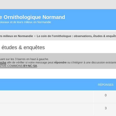
e Ornithologique Normand
oiseaux et de leurs milieux en Normandie
urs milieux en Normandie
Le coin de l'ornithologue : observations, études & enquê
s, études & enquêtes
ant sur les 3 barres en haut à gauche.
erche
afin de vérifier si votre message peut
répondre
ou s'intégrer à une discussion existant
EATIVE COMMONS
BY-NC-SA
.
cher
cherche avancée
RÉPONSES
0
3