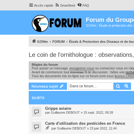
Accès rapide
Smartfeed
FAQ
Forum du Group
GONm : Étude et protection des 
GONm
FORUM
Étude & Protection des Oiseaux et de le
Le coin de l'ornithologue : observation
Règles du forum
Pour poster un message,
enregistrez-vous
ou connectez-vous en cliqu
Avant de commencer tout
nouveau
fil de discussion : faîtes une
rech
Tous les documents mis en ligne sur ce forum sont sous
licence CR
Recher
Re
Nouveau sujet
SUJETS
Grippe aviaire
par
Guillaume DEBOUT
»
15 sept. 2022, 09:28
Carte d'utilisation des pesticides en France
par
Guillaume DEBOUT
»
23 juin 2022, 11:44