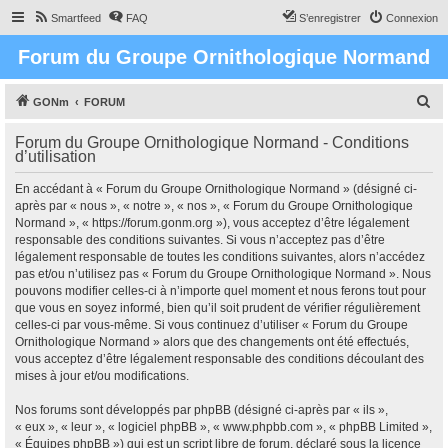
Smartfeed
FAQ
S’enregistrer
Connexion
Forum du Groupe Ornithologique Normand
R
GONm
FORUM
e
Forum du Groupe Ornithologique Normand - Conditions
c
d’utilisation
h
En accédant à « Forum du Groupe Ornithologique Normand » (désigné ci-
e
après par « nous », « notre », « nos », « Forum du Groupe Ornithologique
r
Normand », « https://forum.gonm.org »), vous acceptez d’être légalement
responsable des conditions suivantes. Si vous n’acceptez pas d’être
c
légalement responsable de toutes les conditions suivantes, alors n’accédez
h
pas et/ou n’utilisez pas « Forum du Groupe Ornithologique Normand ». Nous
pouvons modifier celles-ci à n’importe quel moment et nous ferons tout pour
e
que vous en soyez informé, bien qu’il soit prudent de vérifier régulièrement
r
celles-ci par vous-même. Si vous continuez d’utiliser « Forum du Groupe
Ornithologique Normand » alors que des changements ont été effectués,
vous acceptez d’être légalement responsable des conditions découlant des
mises à jour et/ou modifications.
Nos forums sont développés par phpBB (désigné ci-après par « ils »,
« eux », « leur », « logiciel phpBB », « www.phpbb.com », « phpBB Limited »,
« Équipes phpBB ») qui est un script libre de forum, déclaré sous la licence