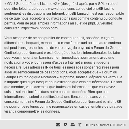
«
GNU General Public License v2
» (désigné ci-après par « GPL ») et qui
peut être téléchargé depuis
www.phpbb.com
. Le logiciel phpBB facilite
seulement les discussions sur Internet. phpBB Limited n’est pas responsable
de ce que nous acceptons ou n’acceptons pas comme contenu ou conduite
permis. Pour de plus amples informations au sujet de phpBB, veuillez
consulter :
https://www.phpbb.com/
.
Vous acceptez de ne pas publier de contenu abusif, obscène, vulgaire,
diffamatoire, choquant, menaçant, à caractère sexuel ou tout autre contenu
qui peut transgresser les lois de votre pays, du pays où « Forum du Groupe
Ornithologique Normand » est hébergé ou les lois internationales. Le faire
peut vous mener à un bannissement immédiat et permanent, avec une
notification à votre fournisseur d’accès à Internet si nous le jugeons
nécessaire. Les adresses IP de tous les messages sont enregistrées pour
aider au renforcement de ces conditions. Vous acceptez que « Forum du
Groupe Ornithologique Normand » supprime, modifie, déplace ou verrouille
n’importe quel sujet lorsque nous estimons que cela est nécessaire. En tant
que membre, vous acceptez que toutes les informations que vous avez
saisies soient stockées dans notre base de données. Bien que ces
informations ne soient pas diffusées à une tierce partie sans votre
consentement, ni « Forum du Groupe Ornithologique Normand », ni phpBB
ne pourront être tenus comme responsables en cas de tentative de piratage
visant à compromettre les données.
Heures au format
UTC+02:00