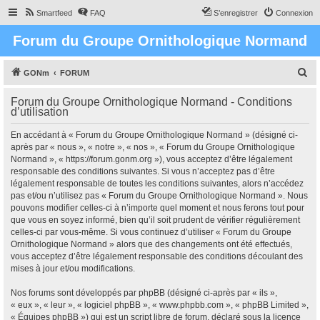
Smartfeed
FAQ
S’enregistrer
Connexion
Forum du Groupe Ornithologique Normand
R
GONm
FORUM
e
Forum du Groupe Ornithologique Normand - Conditions
c
d’utilisation
h
En accédant à « Forum du Groupe Ornithologique Normand » (désigné ci-
e
après par « nous », « notre », « nos », « Forum du Groupe Ornithologique
r
Normand », « https://forum.gonm.org »), vous acceptez d’être légalement
responsable des conditions suivantes. Si vous n’acceptez pas d’être
c
légalement responsable de toutes les conditions suivantes, alors n’accédez
h
pas et/ou n’utilisez pas « Forum du Groupe Ornithologique Normand ». Nous
pouvons modifier celles-ci à n’importe quel moment et nous ferons tout pour
e
que vous en soyez informé, bien qu’il soit prudent de vérifier régulièrement
r
celles-ci par vous-même. Si vous continuez d’utiliser « Forum du Groupe
Ornithologique Normand » alors que des changements ont été effectués,
vous acceptez d’être légalement responsable des conditions découlant des
mises à jour et/ou modifications.
Nos forums sont développés par phpBB (désigné ci-après par « ils »,
« eux », « leur », « logiciel phpBB », « www.phpbb.com », « phpBB Limited »,
« Équipes phpBB ») qui est un script libre de forum, déclaré sous la licence