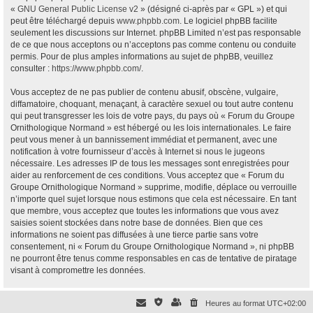
«
GNU General Public License v2
» (désigné ci-après par « GPL ») et qui
peut être téléchargé depuis
www.phpbb.com
. Le logiciel phpBB facilite
seulement les discussions sur Internet. phpBB Limited n’est pas responsable
de ce que nous acceptons ou n’acceptons pas comme contenu ou conduite
permis. Pour de plus amples informations au sujet de phpBB, veuillez
consulter :
https://www.phpbb.com/
.
Vous acceptez de ne pas publier de contenu abusif, obscène, vulgaire,
diffamatoire, choquant, menaçant, à caractère sexuel ou tout autre contenu
qui peut transgresser les lois de votre pays, du pays où « Forum du Groupe
Ornithologique Normand » est hébergé ou les lois internationales. Le faire
peut vous mener à un bannissement immédiat et permanent, avec une
notification à votre fournisseur d’accès à Internet si nous le jugeons
nécessaire. Les adresses IP de tous les messages sont enregistrées pour
aider au renforcement de ces conditions. Vous acceptez que « Forum du
Groupe Ornithologique Normand » supprime, modifie, déplace ou verrouille
n’importe quel sujet lorsque nous estimons que cela est nécessaire. En tant
que membre, vous acceptez que toutes les informations que vous avez
saisies soient stockées dans notre base de données. Bien que ces
informations ne soient pas diffusées à une tierce partie sans votre
consentement, ni « Forum du Groupe Ornithologique Normand », ni phpBB
ne pourront être tenus comme responsables en cas de tentative de piratage
visant à compromettre les données.
Heures au format
UTC+02:00