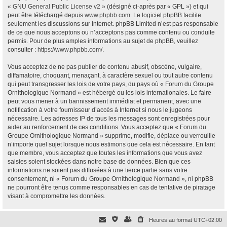
«
GNU General Public License v2
» (désigné ci-après par « GPL ») et qui
peut être téléchargé depuis
www.phpbb.com
. Le logiciel phpBB facilite
seulement les discussions sur Internet. phpBB Limited n’est pas responsable
de ce que nous acceptons ou n’acceptons pas comme contenu ou conduite
permis. Pour de plus amples informations au sujet de phpBB, veuillez
consulter :
https://www.phpbb.com/
.
Vous acceptez de ne pas publier de contenu abusif, obscène, vulgaire,
diffamatoire, choquant, menaçant, à caractère sexuel ou tout autre contenu
qui peut transgresser les lois de votre pays, du pays où « Forum du Groupe
Ornithologique Normand » est hébergé ou les lois internationales. Le faire
peut vous mener à un bannissement immédiat et permanent, avec une
notification à votre fournisseur d’accès à Internet si nous le jugeons
nécessaire. Les adresses IP de tous les messages sont enregistrées pour
aider au renforcement de ces conditions. Vous acceptez que « Forum du
Groupe Ornithologique Normand » supprime, modifie, déplace ou verrouille
n’importe quel sujet lorsque nous estimons que cela est nécessaire. En tant
que membre, vous acceptez que toutes les informations que vous avez
saisies soient stockées dans notre base de données. Bien que ces
informations ne soient pas diffusées à une tierce partie sans votre
consentement, ni « Forum du Groupe Ornithologique Normand », ni phpBB
ne pourront être tenus comme responsables en cas de tentative de piratage
visant à compromettre les données.
Heures au format
UTC+02:00