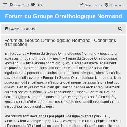
Smartfeed
FAQ
S’enregistrer
Connexion
Forum du Groupe Ornithologique Normand
R
GONm
FORUM
e
Forum du Groupe Ornithologique Normand - Conditions
c
d’utilisation
h
En accédant à « Forum du Groupe Ornithologique Normand » (désigné ci-
e
après par « nous », « notre », « nos », « Forum du Groupe Ornithologique
r
Normand », « https://forum.gonm.org »), vous acceptez d’être légalement
responsable des conditions suivantes. Si vous n’acceptez pas d’être
c
légalement responsable de toutes les conditions suivantes, alors n’accédez
h
pas et/ou n’utilisez pas « Forum du Groupe Ornithologique Normand ». Nous
pouvons modifier celles-ci à n’importe quel moment et nous ferons tout pour
e
que vous en soyez informé, bien qu’il soit prudent de vérifier régulièrement
r
celles-ci par vous-même. Si vous continuez d’utiliser « Forum du Groupe
Ornithologique Normand » alors que des changements ont été effectués,
vous acceptez d’être légalement responsable des conditions découlant des
mises à jour et/ou modifications.
Nos forums sont développés par phpBB (désigné ci-après par « ils »,
« eux », « leur », « logiciel phpBB », « www.phpbb.com », « phpBB Limited »,
« Équipes phpBB ») qui est un script libre de forum, déclaré sous la licence