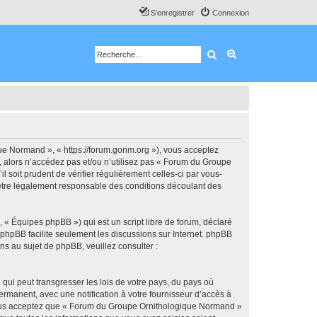
S’enregistrer
Connexion
Rechercher
Recherche avancé
e Normand », « https://forum.gonm.org »), vous acceptez
, alors n’accédez pas et/ou n’utilisez pas « Forum du Groupe
soit prudent de vérifier régulièrement celles-ci par vous-
être légalement responsable des conditions découlant des
 « Équipes phpBB ») qui est un script libre de forum, déclaré
l phpBB facilite seulement les discussions sur Internet. phpBB
 au sujet de phpBB, veuillez consulter :
qui peut transgresser les lois de votre pays, du pays où
manent, avec une notification à votre fournisseur d’accès à
 Vous acceptez que « Forum du Groupe Ornithologique Normand »