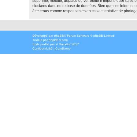
supprime, modifie, déplace ou verrouille n’importe quel sujet 
stockées dans notre base de données. Bien que ces informatio
être tenus comme responsables en cas de tentative de piratag
Développé par
phpBB
® Forum Software © phpBB Limited
Traduit par
phpBB-fr.com
Style
proflat
par ©
Mazeltof
2017
Confidentialité
|
Conditions