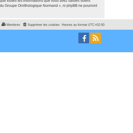
que toutes les informations que vous avez saisies soient
um du Groupe Ornithologique Normand », ni phpBB ne pourront
Membres
Supprimer les cookies
Heures au format
UTC+02:00