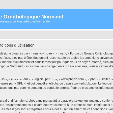
e Ornithologique Normand
oiseaux et de leurs milieux en Normandie
tions d’utilisation
signé ci-après par « nous », « notre », « nos », « Forum du Groupe Ornithologiqu
s n’acceptez pas d’être légalement responsable de toutes les conditions suivantes
importe quel moment et nous ferons tout pour que vous en soyez informé, bien qu’il 
logique Normand » alors que des changements ont été effectués, vous acceptez d’
ls », « eux », « leur », « logiciel phpBB », « www.phpbb.com », « phpBB Limited »,
-après par « GPL ») et qui peut être téléchargé depuis
www.phpbb.com
. Le logicie
acceptons pas comme contenu ou conduite permis. Pour de plus amples informations
lgaire, diffamatoire, choquant, menaçant, à caractère sexuel ou tout autre contenu 
 lois internationales. Le faire peut vous mener à un bannissement immédiat et per
ous les messages sont enregistrées pour aider au renforcement de ces conditions.