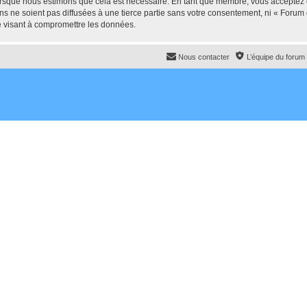
lorsque nous estimons que cela est nécessaire. En tant que membre, vous acceptez 
ns ne soient pas diffusées à une tierce partie sans votre consentement, ni « For
e visant à compromettre les données.
Nous contacter
L’équipe du forum