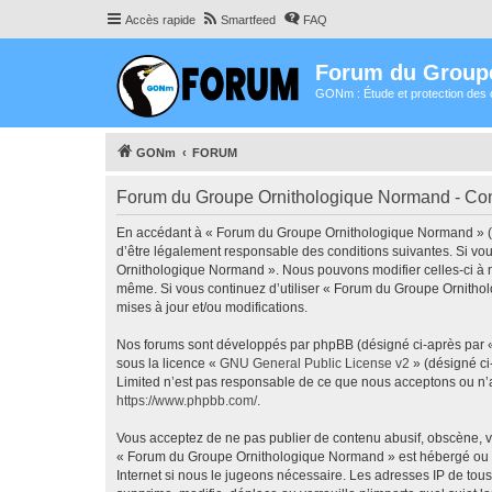
Accès rapide
Smartfeed
FAQ
Forum du Group
GONm : Étude et protection des 
GONm
FORUM
Forum du Groupe Ornithologique Normand - Condi
En accédant à « Forum du Groupe Ornithologique Normand » (dé
d’être légalement responsable des conditions suivantes. Si vou
Ornithologique Normand ». Nous pouvons modifier celles-ci à n’
même. Si vous continuez d’utiliser « Forum du Groupe Ornitho
mises à jour et/ou modifications.
Nos forums sont développés par phpBB (désigné ci-après par « i
sous la licence «
GNU General Public License v2
» (désigné ci
Limited n’est pas responsable de ce que nous acceptons ou n’
https://www.phpbb.com/
.
Vous acceptez de ne pas publier de contenu abusif, obscène, vu
« Forum du Groupe Ornithologique Normand » est hébergé ou les
Internet si nous le jugeons nécessaire. Les adresses IP de t