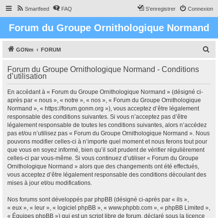
Smartfeed
FAQ
S’enregistrer
Connexion
Forum du Groupe Ornithologique Normand
R
GONm
FORUM
e
Forum du Groupe Ornithologique Normand - Conditions
c
d’utilisation
h
En accédant à « Forum du Groupe Ornithologique Normand » (désigné ci-
e
après par « nous », « notre », « nos », « Forum du Groupe Ornithologique
r
Normand », « https://forum.gonm.org »), vous acceptez d’être légalement
responsable des conditions suivantes. Si vous n’acceptez pas d’être
c
légalement responsable de toutes les conditions suivantes, alors n’accédez
h
pas et/ou n’utilisez pas « Forum du Groupe Ornithologique Normand ». Nous
pouvons modifier celles-ci à n’importe quel moment et nous ferons tout pour
e
que vous en soyez informé, bien qu’il soit prudent de vérifier régulièrement
r
celles-ci par vous-même. Si vous continuez d’utiliser « Forum du Groupe
Ornithologique Normand » alors que des changements ont été effectués,
vous acceptez d’être légalement responsable des conditions découlant des
mises à jour et/ou modifications.
Nos forums sont développés par phpBB (désigné ci-après par « ils »,
« eux », « leur », « logiciel phpBB », « www.phpbb.com », « phpBB Limited »,
« Équipes phpBB ») qui est un script libre de forum, déclaré sous la licence