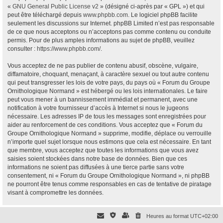
«
GNU General Public License v2
» (désigné ci-après par « GPL ») et qui
peut être téléchargé depuis
www.phpbb.com
. Le logiciel phpBB facilite
seulement les discussions sur Internet. phpBB Limited n’est pas responsable
de ce que nous acceptons ou n’acceptons pas comme contenu ou conduite
permis. Pour de plus amples informations au sujet de phpBB, veuillez
consulter :
https://www.phpbb.com/
.
Vous acceptez de ne pas publier de contenu abusif, obscène, vulgaire,
diffamatoire, choquant, menaçant, à caractère sexuel ou tout autre contenu
qui peut transgresser les lois de votre pays, du pays où « Forum du Groupe
Ornithologique Normand » est hébergé ou les lois internationales. Le faire
peut vous mener à un bannissement immédiat et permanent, avec une
notification à votre fournisseur d’accès à Internet si nous le jugeons
nécessaire. Les adresses IP de tous les messages sont enregistrées pour
aider au renforcement de ces conditions. Vous acceptez que « Forum du
Groupe Ornithologique Normand » supprime, modifie, déplace ou verrouille
n’importe quel sujet lorsque nous estimons que cela est nécessaire. En tant
que membre, vous acceptez que toutes les informations que vous avez
saisies soient stockées dans notre base de données. Bien que ces
informations ne soient pas diffusées à une tierce partie sans votre
consentement, ni « Forum du Groupe Ornithologique Normand », ni phpBB
ne pourront être tenus comme responsables en cas de tentative de piratage
visant à compromettre les données.
Heures au format
UTC+02:00