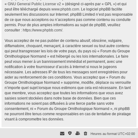
«
GNU General Public License v2
» (désigné ci-après par « GPL ») et qui
peut être téléchargé depuis
www.phpbb.com
. Le logiciel phpBB facilite
seulement les discussions sur Internet. phpBB Limited n’est pas responsable
de ce que nous acceptons ou n’acceptons pas comme contenu ou conduite
permis. Pour de plus amples informations au sujet de phpBB, veuillez
consulter :
https://www.phpbb.com/
.
Vous acceptez de ne pas publier de contenu abusif, obscène, vulgaire,
diffamatoire, choquant, menaçant, à caractère sexuel ou tout autre contenu
qui peut transgresser les lois de votre pays, du pays où « Forum du Groupe
Ornithologique Normand » est hébergé ou les lois internationales. Le faire
peut vous mener à un bannissement immédiat et permanent, avec une
notification à votre fournisseur d’accès à Internet si nous le jugeons
nécessaire. Les adresses IP de tous les messages sont enregistrées pour
aider au renforcement de ces conditions. Vous acceptez que « Forum du
Groupe Ornithologique Normand » supprime, modifie, déplace ou verrouille
n’importe quel sujet lorsque nous estimons que cela est nécessaire. En tant
que membre, vous acceptez que toutes les informations que vous avez
saisies soient stockées dans notre base de données. Bien que ces
informations ne soient pas diffusées à une tierce partie sans votre
consentement, ni « Forum du Groupe Ornithologique Normand », ni phpBB
ne pourront être tenus comme responsables en cas de tentative de piratage
visant à compromettre les données.
Heures au format
UTC+02:00