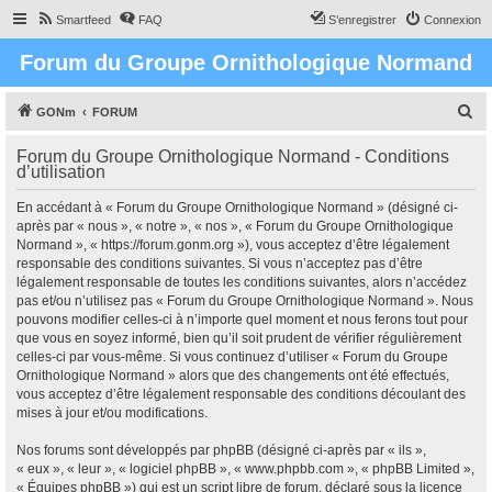
Smartfeed
FAQ
S’enregistrer
Connexion
Forum du Groupe Ornithologique Normand
R
GONm
FORUM
e
Forum du Groupe Ornithologique Normand - Conditions
c
d’utilisation
h
En accédant à « Forum du Groupe Ornithologique Normand » (désigné ci-
e
après par « nous », « notre », « nos », « Forum du Groupe Ornithologique
r
Normand », « https://forum.gonm.org »), vous acceptez d’être légalement
responsable des conditions suivantes. Si vous n’acceptez pas d’être
c
légalement responsable de toutes les conditions suivantes, alors n’accédez
h
pas et/ou n’utilisez pas « Forum du Groupe Ornithologique Normand ». Nous
pouvons modifier celles-ci à n’importe quel moment et nous ferons tout pour
e
que vous en soyez informé, bien qu’il soit prudent de vérifier régulièrement
r
celles-ci par vous-même. Si vous continuez d’utiliser « Forum du Groupe
Ornithologique Normand » alors que des changements ont été effectués,
vous acceptez d’être légalement responsable des conditions découlant des
mises à jour et/ou modifications.
Nos forums sont développés par phpBB (désigné ci-après par « ils »,
« eux », « leur », « logiciel phpBB », « www.phpbb.com », « phpBB Limited »,
« Équipes phpBB ») qui est un script libre de forum, déclaré sous la licence