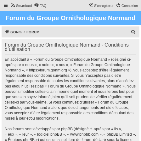
Smartfeed
FAQ
S’enregistrer
Connexion
Forum du Groupe Ornithologique Normand
R
GONm
FORUM
e
Forum du Groupe Ornithologique Normand - Conditions
c
d’utilisation
h
En accédant à « Forum du Groupe Ornithologique Normand » (désigné ci-
e
après par « nous », « notre », « nos », « Forum du Groupe Ornithologique
r
Normand », « https://forum.gonm.org »), vous acceptez d’être légalement
responsable des conditions suivantes. Si vous n’acceptez pas d’être
c
légalement responsable de toutes les conditions suivantes, alors n’accédez
h
pas et/ou n’utilisez pas « Forum du Groupe Ornithologique Normand ». Nous
pouvons modifier celles-ci à n’importe quel moment et nous ferons tout pour
e
que vous en soyez informé, bien qu’il soit prudent de vérifier régulièrement
r
celles-ci par vous-même. Si vous continuez d’utiliser « Forum du Groupe
Ornithologique Normand » alors que des changements ont été effectués,
vous acceptez d’être légalement responsable des conditions découlant des
mises à jour et/ou modifications.
Nos forums sont développés par phpBB (désigné ci-après par « ils »,
« eux », « leur », « logiciel phpBB », « www.phpbb.com », « phpBB Limited »,
« Équipes phpBB ») qui est un script libre de forum, déclaré sous la licence