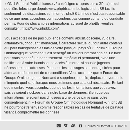
«
GNU General Public License v2
» (désigné ci-après par « GPL ») et qui
peut être téléchargé depuis
www.phpbb.com
. Le logiciel phpBB facilite
seulement les discussions sur Internet. phpBB Limited n’est pas responsable
de ce que nous acceptons ou n’acceptons pas comme contenu ou conduite
permis. Pour de plus amples informations au sujet de phpBB, veuillez
consulter :
https://www.phpbb.com/
.
Vous acceptez de ne pas publier de contenu abusif, obscène, vulgaire,
diffamatoire, choquant, menaçant, à caractère sexuel ou tout autre contenu
qui peut transgresser les lois de votre pays, du pays où « Forum du Groupe
Ornithologique Normand » est hébergé ou les lois internationales. Le faire
peut vous mener à un bannissement immédiat et permanent, avec une
notification à votre fournisseur d’accès à Internet si nous le jugeons
nécessaire. Les adresses IP de tous les messages sont enregistrées pour
aider au renforcement de ces conditions. Vous acceptez que « Forum du
Groupe Ornithologique Normand » supprime, modifie, déplace ou verrouille
n’importe quel sujet lorsque nous estimons que cela est nécessaire. En tant
que membre, vous acceptez que toutes les informations que vous avez
saisies soient stockées dans notre base de données. Bien que ces
informations ne soient pas diffusées à une tierce partie sans votre
consentement, ni « Forum du Groupe Ornithologique Normand », ni phpBB
ne pourront être tenus comme responsables en cas de tentative de piratage
visant à compromettre les données.
Heures au format
UTC+02:00