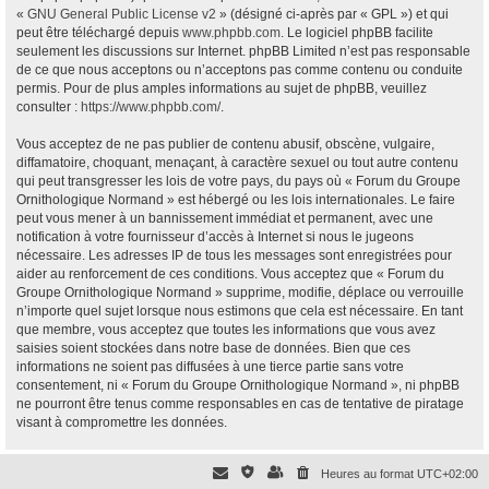
«
GNU General Public License v2
» (désigné ci-après par « GPL ») et qui
peut être téléchargé depuis
www.phpbb.com
. Le logiciel phpBB facilite
seulement les discussions sur Internet. phpBB Limited n’est pas responsable
de ce que nous acceptons ou n’acceptons pas comme contenu ou conduite
permis. Pour de plus amples informations au sujet de phpBB, veuillez
consulter :
https://www.phpbb.com/
.
Vous acceptez de ne pas publier de contenu abusif, obscène, vulgaire,
diffamatoire, choquant, menaçant, à caractère sexuel ou tout autre contenu
qui peut transgresser les lois de votre pays, du pays où « Forum du Groupe
Ornithologique Normand » est hébergé ou les lois internationales. Le faire
peut vous mener à un bannissement immédiat et permanent, avec une
notification à votre fournisseur d’accès à Internet si nous le jugeons
nécessaire. Les adresses IP de tous les messages sont enregistrées pour
aider au renforcement de ces conditions. Vous acceptez que « Forum du
Groupe Ornithologique Normand » supprime, modifie, déplace ou verrouille
n’importe quel sujet lorsque nous estimons que cela est nécessaire. En tant
que membre, vous acceptez que toutes les informations que vous avez
saisies soient stockées dans notre base de données. Bien que ces
informations ne soient pas diffusées à une tierce partie sans votre
consentement, ni « Forum du Groupe Ornithologique Normand », ni phpBB
ne pourront être tenus comme responsables en cas de tentative de piratage
visant à compromettre les données.
Heures au format
UTC+02:00