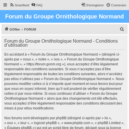
Smartfeed
FAQ
S’enregistrer
Connexion
Forum du Groupe Ornithologique Normand
R
GONm
FORUM
e
Forum du Groupe Ornithologique Normand - Conditions
c
d’utilisation
h
En accédant à « Forum du Groupe Ornithologique Normand » (désigné ci-
e
après par « nous », « notre », « nos », « Forum du Groupe Ornithologique
r
Normand », « https://forum.gonm.org »), vous acceptez d’être légalement
responsable des conditions suivantes. Si vous n’acceptez pas d’être
c
légalement responsable de toutes les conditions suivantes, alors n’accédez
h
pas et/ou n’utilisez pas « Forum du Groupe Ornithologique Normand ». Nous
pouvons modifier celles-ci à n’importe quel moment et nous ferons tout pour
e
que vous en soyez informé, bien qu’il soit prudent de vérifier régulièrement
r
celles-ci par vous-même. Si vous continuez d’utiliser « Forum du Groupe
Ornithologique Normand » alors que des changements ont été effectués,
vous acceptez d’être légalement responsable des conditions découlant des
mises à jour et/ou modifications.
Nos forums sont développés par phpBB (désigné ci-après par « ils »,
« eux », « leur », « logiciel phpBB », « www.phpbb.com », « phpBB Limited »,
« Équipes phpBB ») qui est un script libre de forum, déclaré sous la licence