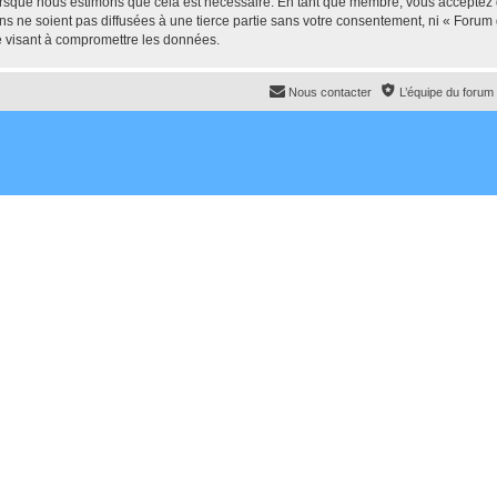
lorsque nous estimons que cela est nécessaire. En tant que membre, vous acceptez 
ns ne soient pas diffusées à une tierce partie sans votre consentement, ni « For
e visant à compromettre les données.
Nous contacter
L’équipe du forum