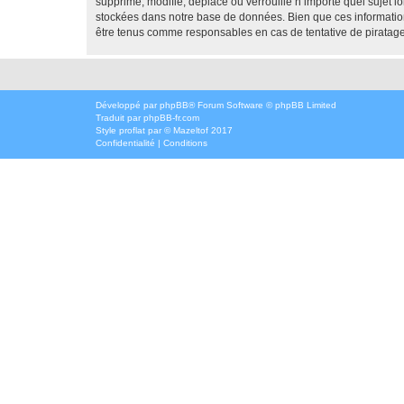
supprime, modifie, déplace ou verrouille n’importe quel sujet 
stockées dans notre base de données. Bien que ces informatio
être tenus comme responsables en cas de tentative de piratag
Développé par
phpBB
® Forum Software © phpBB Limited
Traduit par
phpBB-fr.com
Style
proflat
par ©
Mazeltof
2017
Confidentialité
|
Conditions