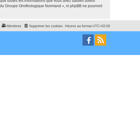
que toutes les informations que vous avez saisies soient
um du Groupe Ornithologique Normand », ni phpBB ne pourront
Membres
Supprimer les cookies
Heures au format
UTC+02:00