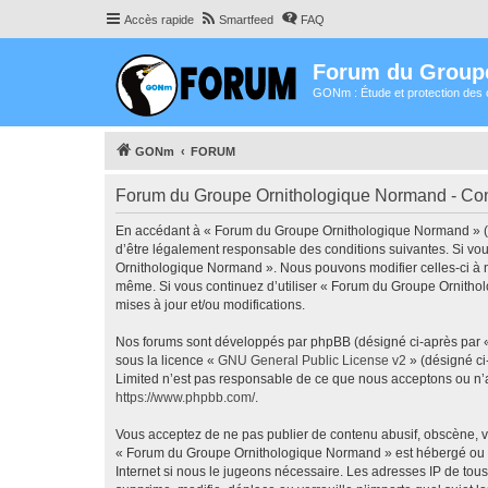
Accès rapide
Smartfeed
FAQ
Forum du Group
GONm : Étude et protection des 
GONm
FORUM
Forum du Groupe Ornithologique Normand - Condi
En accédant à « Forum du Groupe Ornithologique Normand » (dé
d’être légalement responsable des conditions suivantes. Si vou
Ornithologique Normand ». Nous pouvons modifier celles-ci à n’
même. Si vous continuez d’utiliser « Forum du Groupe Ornitho
mises à jour et/ou modifications.
Nos forums sont développés par phpBB (désigné ci-après par « i
sous la licence «
GNU General Public License v2
» (désigné ci
Limited n’est pas responsable de ce que nous acceptons ou n’
https://www.phpbb.com/
.
Vous acceptez de ne pas publier de contenu abusif, obscène, vu
« Forum du Groupe Ornithologique Normand » est hébergé ou les
Internet si nous le jugeons nécessaire. Les adresses IP de t