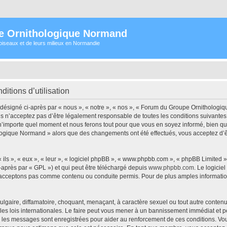
e Ornithologique Normand
oiseaux et de leurs milieux en Normandie
tions d’utilisation
signé ci-après par « nous », « notre », « nos », « Forum du Groupe Ornithologiqu
s n’acceptez pas d’être légalement responsable de toutes les conditions suivantes
importe quel moment et nous ferons tout pour que vous en soyez informé, bien qu’il 
logique Normand » alors que des changements ont été effectués, vous acceptez d’
ls », « eux », « leur », « logiciel phpBB », « www.phpbb.com », « phpBB Limited »,
-après par « GPL ») et qui peut être téléchargé depuis
www.phpbb.com
. Le logicie
acceptons pas comme contenu ou conduite permis. Pour de plus amples informations
lgaire, diffamatoire, choquant, menaçant, à caractère sexuel ou tout autre contenu 
 lois internationales. Le faire peut vous mener à un bannissement immédiat et per
ous les messages sont enregistrées pour aider au renforcement de ces conditions.