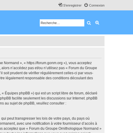
S’enregistrer
Connexion
Rechercher
Recherche avancé
e Normand », « https://forum.gonm.org »), vous acceptez
, alors n’accédez pas et/ou n’utilisez pas « Forum du Groupe
soit prudent de vérifier régulièrement celles-ci par vous-
être légalement responsable des conditions découlant des
 « Équipes phpBB ») qui est un script libre de forum, déclaré
l phpBB facilite seulement les discussions sur Internet. phpBB
 au sujet de phpBB, veuillez consulter :
qui peut transgresser les lois de votre pays, du pays où
manent, avec une notification à votre fournisseur d’accès à
 Vous acceptez que « Forum du Groupe Ornithologique Normand »