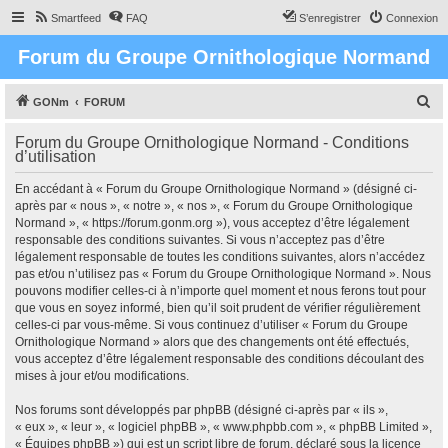
Smartfeed
FAQ
S’enregistrer
Connexion
Forum du Groupe Ornithologique Normand
R
GONm
FORUM
e
Forum du Groupe Ornithologique Normand - Conditions
c
d’utilisation
h
En accédant à « Forum du Groupe Ornithologique Normand » (désigné ci-
e
après par « nous », « notre », « nos », « Forum du Groupe Ornithologique
r
Normand », « https://forum.gonm.org »), vous acceptez d’être légalement
responsable des conditions suivantes. Si vous n’acceptez pas d’être
c
légalement responsable de toutes les conditions suivantes, alors n’accédez
h
pas et/ou n’utilisez pas « Forum du Groupe Ornithologique Normand ». Nous
pouvons modifier celles-ci à n’importe quel moment et nous ferons tout pour
e
que vous en soyez informé, bien qu’il soit prudent de vérifier régulièrement
r
celles-ci par vous-même. Si vous continuez d’utiliser « Forum du Groupe
Ornithologique Normand » alors que des changements ont été effectués,
vous acceptez d’être légalement responsable des conditions découlant des
mises à jour et/ou modifications.
Nos forums sont développés par phpBB (désigné ci-après par « ils »,
« eux », « leur », « logiciel phpBB », « www.phpbb.com », « phpBB Limited »,
« Équipes phpBB ») qui est un script libre de forum, déclaré sous la licence