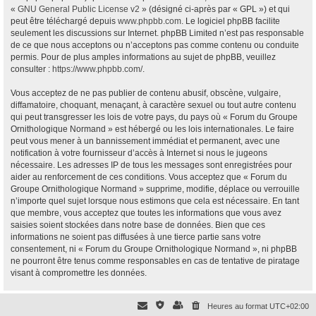
«
GNU General Public License v2
» (désigné ci-après par « GPL ») et qui
peut être téléchargé depuis
www.phpbb.com
. Le logiciel phpBB facilite
seulement les discussions sur Internet. phpBB Limited n’est pas responsable
de ce que nous acceptons ou n’acceptons pas comme contenu ou conduite
permis. Pour de plus amples informations au sujet de phpBB, veuillez
consulter :
https://www.phpbb.com/
.
Vous acceptez de ne pas publier de contenu abusif, obscène, vulgaire,
diffamatoire, choquant, menaçant, à caractère sexuel ou tout autre contenu
qui peut transgresser les lois de votre pays, du pays où « Forum du Groupe
Ornithologique Normand » est hébergé ou les lois internationales. Le faire
peut vous mener à un bannissement immédiat et permanent, avec une
notification à votre fournisseur d’accès à Internet si nous le jugeons
nécessaire. Les adresses IP de tous les messages sont enregistrées pour
aider au renforcement de ces conditions. Vous acceptez que « Forum du
Groupe Ornithologique Normand » supprime, modifie, déplace ou verrouille
n’importe quel sujet lorsque nous estimons que cela est nécessaire. En tant
que membre, vous acceptez que toutes les informations que vous avez
saisies soient stockées dans notre base de données. Bien que ces
informations ne soient pas diffusées à une tierce partie sans votre
consentement, ni « Forum du Groupe Ornithologique Normand », ni phpBB
ne pourront être tenus comme responsables en cas de tentative de piratage
visant à compromettre les données.
Heures au format
UTC+02:00