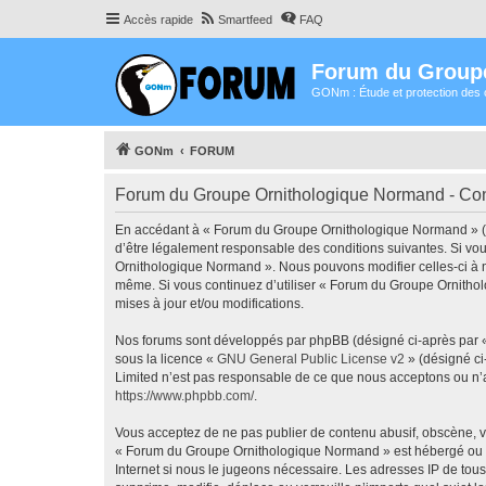
Accès rapide
Smartfeed
FAQ
Forum du Group
GONm : Étude et protection des 
GONm
FORUM
Forum du Groupe Ornithologique Normand - Condi
En accédant à « Forum du Groupe Ornithologique Normand » (dé
d’être légalement responsable des conditions suivantes. Si vou
Ornithologique Normand ». Nous pouvons modifier celles-ci à n’
même. Si vous continuez d’utiliser « Forum du Groupe Ornitho
mises à jour et/ou modifications.
Nos forums sont développés par phpBB (désigné ci-après par « i
sous la licence «
GNU General Public License v2
» (désigné ci
Limited n’est pas responsable de ce que nous acceptons ou n’
https://www.phpbb.com/
.
Vous acceptez de ne pas publier de contenu abusif, obscène, vu
« Forum du Groupe Ornithologique Normand » est hébergé ou les
Internet si nous le jugeons nécessaire. Les adresses IP de t