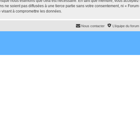
lorsque nous estimons que cela est nécessaire. En tant que membre, vous acceptez 
ns ne soient pas diffusées à une tierce partie sans votre consentement, ni « For
e visant à compromettre les données.
Nous contacter
L’équipe du forum