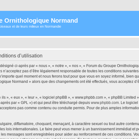
e Ornithologique Normand
oiseaux et de leurs milieux en Normandie
tions d’utilisation
signé ci-après par « nous », « notre », « nos », « Forum du Groupe Ornithologiqu
s n’acceptez pas d’être légalement responsable de toutes les conditions suivantes
importe quel moment et nous ferons tout pour que vous en soyez informé, bien qu’il 
logique Normand » alors que des changements ont été effectués, vous acceptez d’
ls », « eux », « leur », « logiciel phpBB », « www.phpbb.com », « phpBB Limited »,
-après par « GPL ») et qui peut être téléchargé depuis
www.phpbb.com
. Le logicie
acceptons pas comme contenu ou conduite permis. Pour de plus amples informations
lgaire, diffamatoire, choquant, menaçant, à caractère sexuel ou tout autre contenu 
 lois internationales. Le faire peut vous mener à un bannissement immédiat et per
ous les messages sont enregistrées pour aider au renforcement de ces conditions.