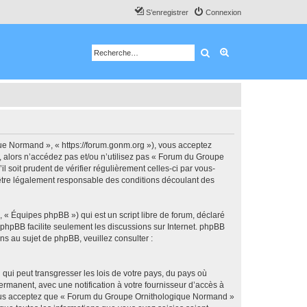
S’enregistrer
Connexion
Rechercher
Recherche avancé
e Normand », « https://forum.gonm.org »), vous acceptez
, alors n’accédez pas et/ou n’utilisez pas « Forum du Groupe
soit prudent de vérifier régulièrement celles-ci par vous-
être légalement responsable des conditions découlant des
 « Équipes phpBB ») qui est un script libre de forum, déclaré
l phpBB facilite seulement les discussions sur Internet. phpBB
 au sujet de phpBB, veuillez consulter :
qui peut transgresser les lois de votre pays, du pays où
manent, avec une notification à votre fournisseur d’accès à
 Vous acceptez que « Forum du Groupe Ornithologique Normand »