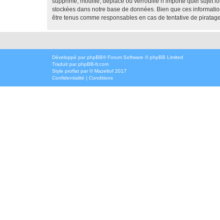
supprime, modifie, déplace ou verrouille n’importe quel sujet 
stockées dans notre base de données. Bien que ces informatio
être tenus comme responsables en cas de tentative de piratag
Développé par
phpBB
® Forum Software © phpBB Limited
Traduit par
phpBB-fr.com
Style
proflat
par ©
Mazeltof
2017
Confidentialité
|
Conditions