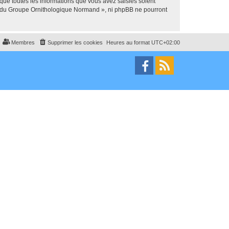
que toutes les informations que vous avez saisies soient
um du Groupe Ornithologique Normand », ni phpBB ne pourront
Membres
Supprimer les cookies
Heures au format
UTC+02:00