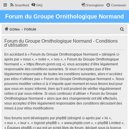
Smartfeed
FAQ
S’enregistrer
Connexion
Forum du Groupe Ornithologique Normand
R
GONm
FORUM
e
Forum du Groupe Ornithologique Normand - Conditions
c
d’utilisation
h
En accédant à « Forum du Groupe Ornithologique Normand » (désigné ci-
e
après par « nous », « notre », « nos », « Forum du Groupe Ornithologique
r
Normand », « https://forum.gonm.org »), vous acceptez d’être légalement
responsable des conditions suivantes. Si vous n’acceptez pas d’être
c
légalement responsable de toutes les conditions suivantes, alors n’accédez
h
pas et/ou n’utilisez pas « Forum du Groupe Ornithologique Normand ». Nous
pouvons modifier celles-ci à n’importe quel moment et nous ferons tout pour
e
que vous en soyez informé, bien qu’il soit prudent de vérifier régulièrement
r
celles-ci par vous-même. Si vous continuez d’utiliser « Forum du Groupe
Ornithologique Normand » alors que des changements ont été effectués,
vous acceptez d’être légalement responsable des conditions découlant des
mises à jour et/ou modifications.
Nos forums sont développés par phpBB (désigné ci-après par « ils »,
« eux », « leur », « logiciel phpBB », « www.phpbb.com », « phpBB Limited »,
« Équipes phpBB ») qui est un script libre de forum, déclaré sous la licence