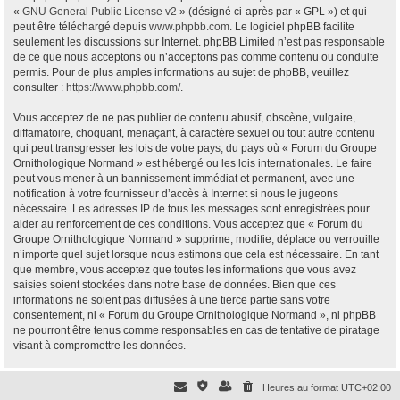
«
GNU General Public License v2
» (désigné ci-après par « GPL ») et qui
peut être téléchargé depuis
www.phpbb.com
. Le logiciel phpBB facilite
seulement les discussions sur Internet. phpBB Limited n’est pas responsable
de ce que nous acceptons ou n’acceptons pas comme contenu ou conduite
permis. Pour de plus amples informations au sujet de phpBB, veuillez
consulter :
https://www.phpbb.com/
.
Vous acceptez de ne pas publier de contenu abusif, obscène, vulgaire,
diffamatoire, choquant, menaçant, à caractère sexuel ou tout autre contenu
qui peut transgresser les lois de votre pays, du pays où « Forum du Groupe
Ornithologique Normand » est hébergé ou les lois internationales. Le faire
peut vous mener à un bannissement immédiat et permanent, avec une
notification à votre fournisseur d’accès à Internet si nous le jugeons
nécessaire. Les adresses IP de tous les messages sont enregistrées pour
aider au renforcement de ces conditions. Vous acceptez que « Forum du
Groupe Ornithologique Normand » supprime, modifie, déplace ou verrouille
n’importe quel sujet lorsque nous estimons que cela est nécessaire. En tant
que membre, vous acceptez que toutes les informations que vous avez
saisies soient stockées dans notre base de données. Bien que ces
informations ne soient pas diffusées à une tierce partie sans votre
consentement, ni « Forum du Groupe Ornithologique Normand », ni phpBB
ne pourront être tenus comme responsables en cas de tentative de piratage
visant à compromettre les données.
Heures au format
UTC+02:00