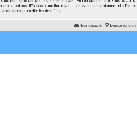
lorsque nous estimons que cela est nécessaire. En tant que membre, vous acceptez 
ns ne soient pas diffusées à une tierce partie sans votre consentement, ni « For
e visant à compromettre les données.
Nous contacter
L’équipe du forum