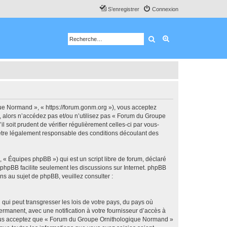
S’enregistrer
Connexion
Rechercher
Recherche avancé
e Normand », « https://forum.gonm.org »), vous acceptez
, alors n’accédez pas et/ou n’utilisez pas « Forum du Groupe
soit prudent de vérifier régulièrement celles-ci par vous-
être légalement responsable des conditions découlant des
 « Équipes phpBB ») qui est un script libre de forum, déclaré
l phpBB facilite seulement les discussions sur Internet. phpBB
 au sujet de phpBB, veuillez consulter :
qui peut transgresser les lois de votre pays, du pays où
manent, avec une notification à votre fournisseur d’accès à
 Vous acceptez que « Forum du Groupe Ornithologique Normand »