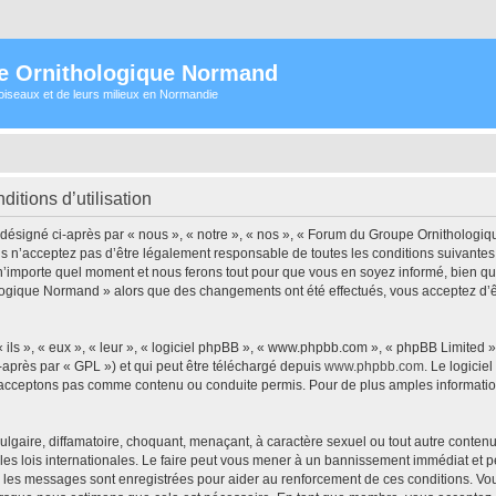
e Ornithologique Normand
oiseaux et de leurs milieux en Normandie
tions d’utilisation
signé ci-après par « nous », « notre », « nos », « Forum du Groupe Ornithologiqu
s n’acceptez pas d’être légalement responsable de toutes les conditions suivantes
importe quel moment et nous ferons tout pour que vous en soyez informé, bien qu’il 
logique Normand » alors que des changements ont été effectués, vous acceptez d’
ls », « eux », « leur », « logiciel phpBB », « www.phpbb.com », « phpBB Limited »,
-après par « GPL ») et qui peut être téléchargé depuis
www.phpbb.com
. Le logicie
acceptons pas comme contenu ou conduite permis. Pour de plus amples informations
lgaire, diffamatoire, choquant, menaçant, à caractère sexuel ou tout autre contenu 
 lois internationales. Le faire peut vous mener à un bannissement immédiat et per
ous les messages sont enregistrées pour aider au renforcement de ces conditions.