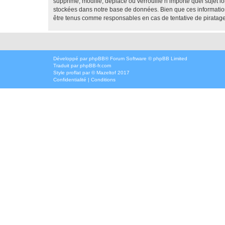
supprime, modifie, déplace ou verrouille n’importe quel sujet 
stockées dans notre base de données. Bien que ces informatio
être tenus comme responsables en cas de tentative de piratag
Développé par
phpBB
® Forum Software © phpBB Limited
Traduit par
phpBB-fr.com
Style
proflat
par ©
Mazeltof
2017
Confidentialité
|
Conditions