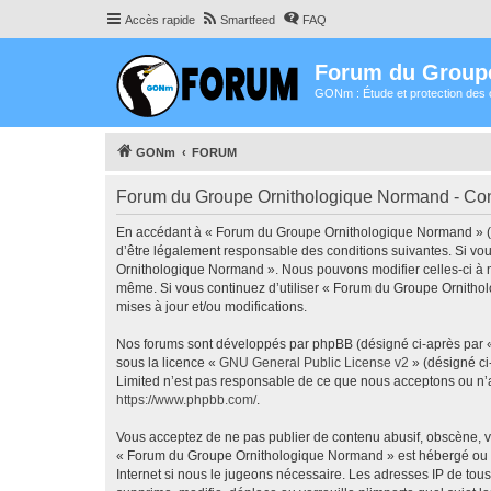
Accès rapide
Smartfeed
FAQ
Forum du Group
GONm : Étude et protection des 
GONm
FORUM
Forum du Groupe Ornithologique Normand - Condi
En accédant à « Forum du Groupe Ornithologique Normand » (dé
d’être légalement responsable des conditions suivantes. Si vou
Ornithologique Normand ». Nous pouvons modifier celles-ci à n’
même. Si vous continuez d’utiliser « Forum du Groupe Ornitho
mises à jour et/ou modifications.
Nos forums sont développés par phpBB (désigné ci-après par « i
sous la licence «
GNU General Public License v2
» (désigné ci
Limited n’est pas responsable de ce que nous acceptons ou n’
https://www.phpbb.com/
.
Vous acceptez de ne pas publier de contenu abusif, obscène, vu
« Forum du Groupe Ornithologique Normand » est hébergé ou les
Internet si nous le jugeons nécessaire. Les adresses IP de t