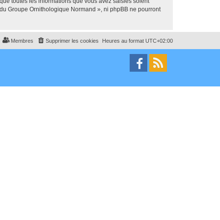
que toutes les informations que vous avez saisies soient
um du Groupe Ornithologique Normand », ni phpBB ne pourront
Membres
Supprimer les cookies
Heures au format
UTC+02:00