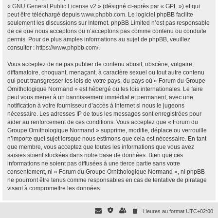
«
GNU General Public License v2
» (désigné ci-après par « GPL ») et qui
peut être téléchargé depuis
www.phpbb.com
. Le logiciel phpBB facilite
seulement les discussions sur Internet. phpBB Limited n’est pas responsable
de ce que nous acceptons ou n’acceptons pas comme contenu ou conduite
permis. Pour de plus amples informations au sujet de phpBB, veuillez
consulter :
https://www.phpbb.com/
.
Vous acceptez de ne pas publier de contenu abusif, obscène, vulgaire,
diffamatoire, choquant, menaçant, à caractère sexuel ou tout autre contenu
qui peut transgresser les lois de votre pays, du pays où « Forum du Groupe
Ornithologique Normand » est hébergé ou les lois internationales. Le faire
peut vous mener à un bannissement immédiat et permanent, avec une
notification à votre fournisseur d’accès à Internet si nous le jugeons
nécessaire. Les adresses IP de tous les messages sont enregistrées pour
aider au renforcement de ces conditions. Vous acceptez que « Forum du
Groupe Ornithologique Normand » supprime, modifie, déplace ou verrouille
n’importe quel sujet lorsque nous estimons que cela est nécessaire. En tant
que membre, vous acceptez que toutes les informations que vous avez
saisies soient stockées dans notre base de données. Bien que ces
informations ne soient pas diffusées à une tierce partie sans votre
consentement, ni « Forum du Groupe Ornithologique Normand », ni phpBB
ne pourront être tenus comme responsables en cas de tentative de piratage
visant à compromettre les données.
Heures au format
UTC+02:00