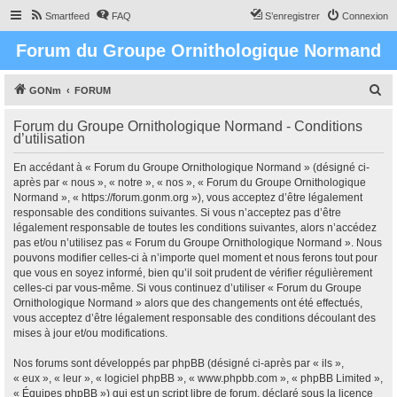
Smartfeed
FAQ
S’enregistrer
Connexion
Forum du Groupe Ornithologique Normand
R
GONm
FORUM
e
Forum du Groupe Ornithologique Normand - Conditions
c
d’utilisation
h
En accédant à « Forum du Groupe Ornithologique Normand » (désigné ci-
e
après par « nous », « notre », « nos », « Forum du Groupe Ornithologique
r
Normand », « https://forum.gonm.org »), vous acceptez d’être légalement
responsable des conditions suivantes. Si vous n’acceptez pas d’être
c
légalement responsable de toutes les conditions suivantes, alors n’accédez
h
pas et/ou n’utilisez pas « Forum du Groupe Ornithologique Normand ». Nous
pouvons modifier celles-ci à n’importe quel moment et nous ferons tout pour
e
que vous en soyez informé, bien qu’il soit prudent de vérifier régulièrement
r
celles-ci par vous-même. Si vous continuez d’utiliser « Forum du Groupe
Ornithologique Normand » alors que des changements ont été effectués,
vous acceptez d’être légalement responsable des conditions découlant des
mises à jour et/ou modifications.
Nos forums sont développés par phpBB (désigné ci-après par « ils »,
« eux », « leur », « logiciel phpBB », « www.phpbb.com », « phpBB Limited »,
« Équipes phpBB ») qui est un script libre de forum, déclaré sous la licence