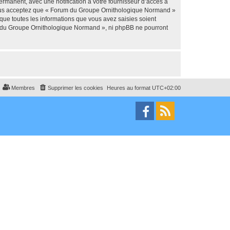
manent, avec une notification à votre fournisseur d’accès à
 Vous acceptez que « Forum du Groupe Ornithologique Normand »
que toutes les informations que vous avez saisies soient
um du Groupe Ornithologique Normand », ni phpBB ne pourront
Membres
Supprimer les cookies
Heures au format
UTC+02:00