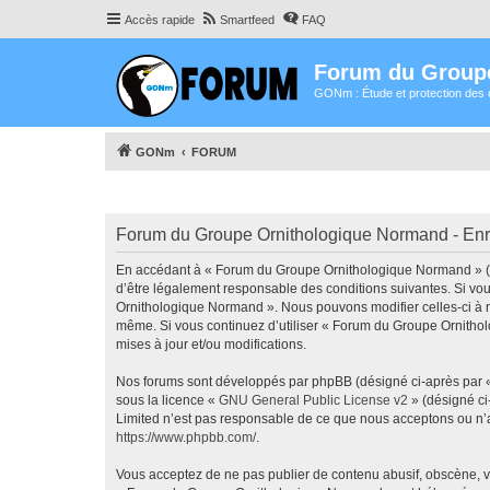
Accès rapide
Smartfeed
FAQ
Forum du Group
GONm : Étude et protection des 
GONm
FORUM
Forum du Groupe Ornithologique Normand - Enr
En accédant à « Forum du Groupe Ornithologique Normand » (dé
d’être légalement responsable des conditions suivantes. Si vou
Ornithologique Normand ». Nous pouvons modifier celles-ci à n’
même. Si vous continuez d’utiliser « Forum du Groupe Ornitho
mises à jour et/ou modifications.
Nos forums sont développés par phpBB (désigné ci-après par « i
sous la licence «
GNU General Public License v2
» (désigné ci
Limited n’est pas responsable de ce que nous acceptons ou n’
https://www.phpbb.com/
.
Vous acceptez de ne pas publier de contenu abusif, obscène, vu