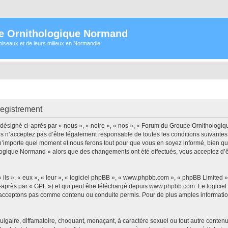
e Ornithologique Normand
oiseaux et de leurs milieux en Normandie
egistrement
signé ci-après par « nous », « notre », « nos », « Forum du Groupe Ornithologiqu
s n’acceptez pas d’être légalement responsable de toutes les conditions suivantes
importe quel moment et nous ferons tout pour que vous en soyez informé, bien qu’il 
logique Normand » alors que des changements ont été effectués, vous acceptez d’
ls », « eux », « leur », « logiciel phpBB », « www.phpbb.com », « phpBB Limited »,
-après par « GPL ») et qui peut être téléchargé depuis
www.phpbb.com
. Le logicie
acceptons pas comme contenu ou conduite permis. Pour de plus amples informations
lgaire, diffamatoire, choquant, menaçant, à caractère sexuel ou tout autre contenu 