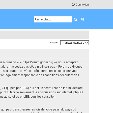
Connexion
Rechercher
Recherche avancé
Langue :
e Normand », « https://forum.gonm.org »), vous acceptez
, alors n’accédez pas et/ou n’utilisez pas « Forum du Groupe
soit prudent de vérifier régulièrement celles-ci par vous-
être légalement responsable des conditions découlant des
 « Équipes phpBB ») qui est un script libre de forum, déclaré
l phpBB facilite seulement les discussions sur Internet. phpBB
 au sujet de phpBB, veuillez consulter :
qui peut transgresser les lois de votre pays, du pays où