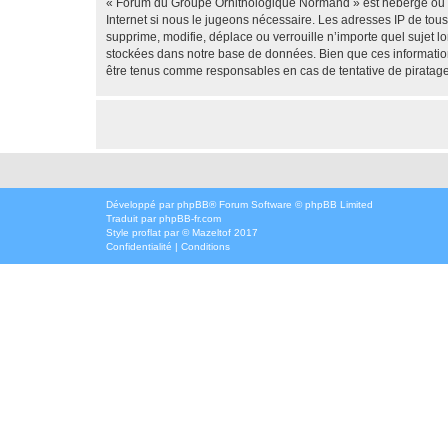
« Forum du Groupe Ornithologique Normand » est hébergé ou les
Internet si nous le jugeons nécessaire. Les adresses IP de t
supprime, modifie, déplace ou verrouille n’importe quel sujet 
stockées dans notre base de données. Bien que ces informatio
être tenus comme responsables en cas de tentative de piratag
Développé par
phpBB
® Forum Software © phpBB Limited
Traduit par
phpBB-fr.com
Style
proflat
par ©
Mazeltof
2017
Confidentialité
|
Conditions