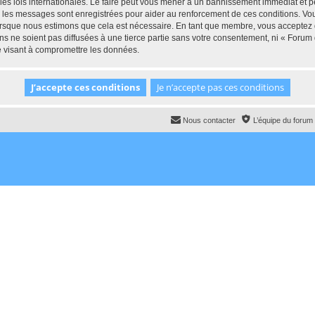
 lois internationales. Le faire peut vous mener à un bannissement immédiat et per
ous les messages sont enregistrées pour aider au renforcement de ces conditions.
lorsque nous estimons que cela est nécessaire. En tant que membre, vous acceptez 
ns ne soient pas diffusées à une tierce partie sans votre consentement, ni « For
e visant à compromettre les données.
Nous contacter
L’équipe du forum