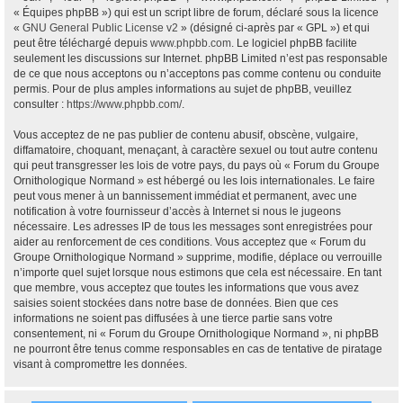
« Équipes phpBB ») qui est un script libre de forum, déclaré sous la licence
«
GNU General Public License v2
» (désigné ci-après par « GPL ») et qui
peut être téléchargé depuis
www.phpbb.com
. Le logiciel phpBB facilite
seulement les discussions sur Internet. phpBB Limited n’est pas responsable
de ce que nous acceptons ou n’acceptons pas comme contenu ou conduite
permis. Pour de plus amples informations au sujet de phpBB, veuillez
consulter :
https://www.phpbb.com/
.
Vous acceptez de ne pas publier de contenu abusif, obscène, vulgaire,
diffamatoire, choquant, menaçant, à caractère sexuel ou tout autre contenu
qui peut transgresser les lois de votre pays, du pays où « Forum du Groupe
Ornithologique Normand » est hébergé ou les lois internationales. Le faire
peut vous mener à un bannissement immédiat et permanent, avec une
notification à votre fournisseur d’accès à Internet si nous le jugeons
nécessaire. Les adresses IP de tous les messages sont enregistrées pour
aider au renforcement de ces conditions. Vous acceptez que « Forum du
Groupe Ornithologique Normand » supprime, modifie, déplace ou verrouille
n’importe quel sujet lorsque nous estimons que cela est nécessaire. En tant
que membre, vous acceptez que toutes les informations que vous avez
saisies soient stockées dans notre base de données. Bien que ces
informations ne soient pas diffusées à une tierce partie sans votre
consentement, ni « Forum du Groupe Ornithologique Normand », ni phpBB
ne pourront être tenus comme responsables en cas de tentative de piratage
visant à compromettre les données.