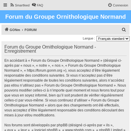
Smartfeed
FAQ
Connexion
Forum du Groupe Ornithologique Normand
R
GONm
FORUM
e
Langue :
c
Forum du Groupe Ornithologique Normand -
Enregistrement
h
e
En accédant à « Forum du Groupe Ornithologique Normand » (désigné ci-
r
après par « nous », « notre », « nos », « Forum du Groupe Ornithologique
Normand », « https://forum.gonm.org »), vous acceptez d’être légalement
c
responsable des conditions suivantes. Si vous n’acceptez pas d’être
h
légalement responsable de toutes les conditions suivantes, alors n’accédez
pas et/ou n’utilisez pas « Forum du Groupe Ornithologique Normand ». Nous
e
pouvons modifier celles-ci à n’importe quel moment et nous ferons tout pour
r
que vous en soyez informé, bien qu’il soit prudent de vérifier régulièrement
celles-ci par vous-même. Si vous continuez d’utiliser « Forum du Groupe
Ornithologique Normand » alors que des changements ont été effectués,
vous acceptez d’être légalement responsable des conditions découlant des
mises à jour et/ou modifications.
Nos forums sont développés par phpBB (désigné ci-après par « ils »,
« eux », « leur », « logiciel phpBB », « www.phpbb.com », « phpBB Limited »,