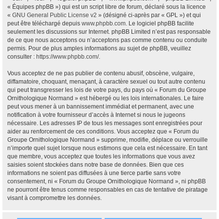
« Équipes phpBB ») qui est un script libre de forum, déclaré sous la licence
«
GNU General Public License v2
» (désigné ci-après par « GPL ») et qui
peut être téléchargé depuis
www.phpbb.com
. Le logiciel phpBB facilite
seulement les discussions sur Internet. phpBB Limited n’est pas responsable
de ce que nous acceptons ou n’acceptons pas comme contenu ou conduite
permis. Pour de plus amples informations au sujet de phpBB, veuillez
consulter :
https://www.phpbb.com/
.
Vous acceptez de ne pas publier de contenu abusif, obscène, vulgaire,
diffamatoire, choquant, menaçant, à caractère sexuel ou tout autre contenu
qui peut transgresser les lois de votre pays, du pays où « Forum du Groupe
Ornithologique Normand » est hébergé ou les lois internationales. Le faire
peut vous mener à un bannissement immédiat et permanent, avec une
notification à votre fournisseur d’accès à Internet si nous le jugeons
nécessaire. Les adresses IP de tous les messages sont enregistrées pour
aider au renforcement de ces conditions. Vous acceptez que « Forum du
Groupe Ornithologique Normand » supprime, modifie, déplace ou verrouille
n’importe quel sujet lorsque nous estimons que cela est nécessaire. En tant
que membre, vous acceptez que toutes les informations que vous avez
saisies soient stockées dans notre base de données. Bien que ces
informations ne soient pas diffusées à une tierce partie sans votre
consentement, ni « Forum du Groupe Ornithologique Normand », ni phpBB
ne pourront être tenus comme responsables en cas de tentative de piratage
visant à compromettre les données.