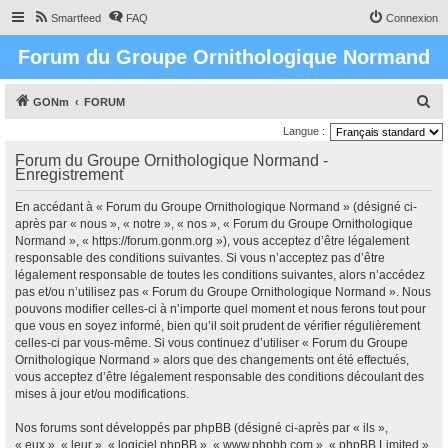
Smartfeed
FAQ
Connexion
Forum du Groupe Ornithologique Normand
R
GONm
FORUM
e
Langue :
c
Forum du Groupe Ornithologique Normand -
Enregistrement
h
e
En accédant à « Forum du Groupe Ornithologique Normand » (désigné ci-
r
après par « nous », « notre », « nos », « Forum du Groupe Ornithologique
Normand », « https://forum.gonm.org »), vous acceptez d’être légalement
c
responsable des conditions suivantes. Si vous n’acceptez pas d’être
h
légalement responsable de toutes les conditions suivantes, alors n’accédez
pas et/ou n’utilisez pas « Forum du Groupe Ornithologique Normand ». Nous
e
pouvons modifier celles-ci à n’importe quel moment et nous ferons tout pour
r
que vous en soyez informé, bien qu’il soit prudent de vérifier régulièrement
celles-ci par vous-même. Si vous continuez d’utiliser « Forum du Groupe
Ornithologique Normand » alors que des changements ont été effectués,
vous acceptez d’être légalement responsable des conditions découlant des
mises à jour et/ou modifications.
Nos forums sont développés par phpBB (désigné ci-après par « ils »,
« eux », « leur », « logiciel phpBB », « www.phpbb.com », « phpBB Limited »,