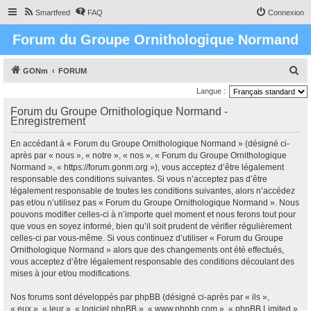
Smartfeed
FAQ
Connexion
Forum du Groupe Ornithologique Normand
R
GONm
FORUM
e
Langue :
c
Forum du Groupe Ornithologique Normand -
Enregistrement
h
e
En accédant à « Forum du Groupe Ornithologique Normand » (désigné ci-
r
après par « nous », « notre », « nos », « Forum du Groupe Ornithologique
Normand », « https://forum.gonm.org »), vous acceptez d’être légalement
c
responsable des conditions suivantes. Si vous n’acceptez pas d’être
h
légalement responsable de toutes les conditions suivantes, alors n’accédez
pas et/ou n’utilisez pas « Forum du Groupe Ornithologique Normand ». Nous
e
pouvons modifier celles-ci à n’importe quel moment et nous ferons tout pour
r
que vous en soyez informé, bien qu’il soit prudent de vérifier régulièrement
celles-ci par vous-même. Si vous continuez d’utiliser « Forum du Groupe
Ornithologique Normand » alors que des changements ont été effectués,
vous acceptez d’être légalement responsable des conditions découlant des
mises à jour et/ou modifications.
Nos forums sont développés par phpBB (désigné ci-après par « ils »,
« eux », « leur », « logiciel phpBB », « www.phpbb.com », « phpBB Limited »,