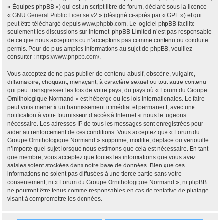
« Équipes phpBB ») qui est un script libre de forum, déclaré sous la licence
«
GNU General Public License v2
» (désigné ci-après par « GPL ») et qui
peut être téléchargé depuis
www.phpbb.com
. Le logiciel phpBB facilite
seulement les discussions sur Internet. phpBB Limited n’est pas responsable
de ce que nous acceptons ou n’acceptons pas comme contenu ou conduite
permis. Pour de plus amples informations au sujet de phpBB, veuillez
consulter :
https://www.phpbb.com/
.
Vous acceptez de ne pas publier de contenu abusif, obscène, vulgaire,
diffamatoire, choquant, menaçant, à caractère sexuel ou tout autre contenu
qui peut transgresser les lois de votre pays, du pays où « Forum du Groupe
Ornithologique Normand » est hébergé ou les lois internationales. Le faire
peut vous mener à un bannissement immédiat et permanent, avec une
notification à votre fournisseur d’accès à Internet si nous le jugeons
nécessaire. Les adresses IP de tous les messages sont enregistrées pour
aider au renforcement de ces conditions. Vous acceptez que « Forum du
Groupe Ornithologique Normand » supprime, modifie, déplace ou verrouille
n’importe quel sujet lorsque nous estimons que cela est nécessaire. En tant
que membre, vous acceptez que toutes les informations que vous avez
saisies soient stockées dans notre base de données. Bien que ces
informations ne soient pas diffusées à une tierce partie sans votre
consentement, ni « Forum du Groupe Ornithologique Normand », ni phpBB
ne pourront être tenus comme responsables en cas de tentative de piratage
visant à compromettre les données.