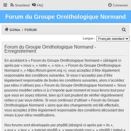
Smartfeed
FAQ
Connexion
Forum du Groupe Ornithologique Normand
R
GONm
FORUM
e
Langue :
c
Forum du Groupe Ornithologique Normand -
Enregistrement
h
e
En accédant à « Forum du Groupe Ornithologique Normand » (désigné ci-
r
après par « nous », « notre », « nos », « Forum du Groupe Ornithologique
Normand », « https://forum.gonm.org »), vous acceptez d’être légalement
c
responsable des conditions suivantes. Si vous n’acceptez pas d’être
h
légalement responsable de toutes les conditions suivantes, alors n’accédez
pas et/ou n’utilisez pas « Forum du Groupe Ornithologique Normand ». Nous
e
pouvons modifier celles-ci à n’importe quel moment et nous ferons tout pour
r
que vous en soyez informé, bien qu’il soit prudent de vérifier régulièrement
celles-ci par vous-même. Si vous continuez d’utiliser « Forum du Groupe
Ornithologique Normand » alors que des changements ont été effectués,
vous acceptez d’être légalement responsable des conditions découlant des
mises à jour et/ou modifications.
Nos forums sont développés par phpBB (désigné ci-après par « ils »,
« eux », « leur », « logiciel phpBB », « www.phpbb.com », « phpBB Limited »,