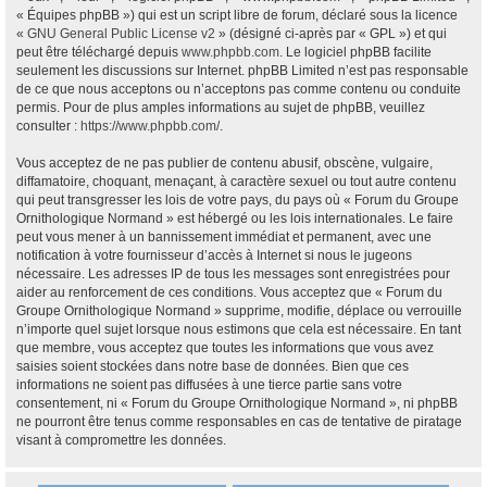
« Équipes phpBB ») qui est un script libre de forum, déclaré sous la licence
«
GNU General Public License v2
» (désigné ci-après par « GPL ») et qui
peut être téléchargé depuis
www.phpbb.com
. Le logiciel phpBB facilite
seulement les discussions sur Internet. phpBB Limited n’est pas responsable
de ce que nous acceptons ou n’acceptons pas comme contenu ou conduite
permis. Pour de plus amples informations au sujet de phpBB, veuillez
consulter :
https://www.phpbb.com/
.
Vous acceptez de ne pas publier de contenu abusif, obscène, vulgaire,
diffamatoire, choquant, menaçant, à caractère sexuel ou tout autre contenu
qui peut transgresser les lois de votre pays, du pays où « Forum du Groupe
Ornithologique Normand » est hébergé ou les lois internationales. Le faire
peut vous mener à un bannissement immédiat et permanent, avec une
notification à votre fournisseur d’accès à Internet si nous le jugeons
nécessaire. Les adresses IP de tous les messages sont enregistrées pour
aider au renforcement de ces conditions. Vous acceptez que « Forum du
Groupe Ornithologique Normand » supprime, modifie, déplace ou verrouille
n’importe quel sujet lorsque nous estimons que cela est nécessaire. En tant
que membre, vous acceptez que toutes les informations que vous avez
saisies soient stockées dans notre base de données. Bien que ces
informations ne soient pas diffusées à une tierce partie sans votre
consentement, ni « Forum du Groupe Ornithologique Normand », ni phpBB
ne pourront être tenus comme responsables en cas de tentative de piratage
visant à compromettre les données.