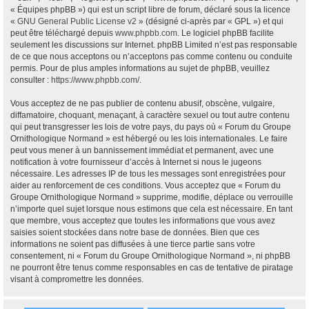
« Équipes phpBB ») qui est un script libre de forum, déclaré sous la licence
«
GNU General Public License v2
» (désigné ci-après par « GPL ») et qui
peut être téléchargé depuis
www.phpbb.com
. Le logiciel phpBB facilite
seulement les discussions sur Internet. phpBB Limited n’est pas responsable
de ce que nous acceptons ou n’acceptons pas comme contenu ou conduite
permis. Pour de plus amples informations au sujet de phpBB, veuillez
consulter :
https://www.phpbb.com/
.
Vous acceptez de ne pas publier de contenu abusif, obscène, vulgaire,
diffamatoire, choquant, menaçant, à caractère sexuel ou tout autre contenu
qui peut transgresser les lois de votre pays, du pays où « Forum du Groupe
Ornithologique Normand » est hébergé ou les lois internationales. Le faire
peut vous mener à un bannissement immédiat et permanent, avec une
notification à votre fournisseur d’accès à Internet si nous le jugeons
nécessaire. Les adresses IP de tous les messages sont enregistrées pour
aider au renforcement de ces conditions. Vous acceptez que « Forum du
Groupe Ornithologique Normand » supprime, modifie, déplace ou verrouille
n’importe quel sujet lorsque nous estimons que cela est nécessaire. En tant
que membre, vous acceptez que toutes les informations que vous avez
saisies soient stockées dans notre base de données. Bien que ces
informations ne soient pas diffusées à une tierce partie sans votre
consentement, ni « Forum du Groupe Ornithologique Normand », ni phpBB
ne pourront être tenus comme responsables en cas de tentative de piratage
visant à compromettre les données.