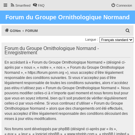
Smartfeed
FAQ
Connexion
Forum du Groupe Ornithologique Normand
R
GONm
FORUM
e
Langue :
c
Forum du Groupe Ornithologique Normand -
Enregistrement
h
e
En accédant à « Forum du Groupe Ornithologique Normand » (désigné ci-
r
après par « nous », « notre », « nos », « Forum du Groupe Ornithologique
Normand », « https://forum.gonm.org »), vous acceptez d’être légalement
c
responsable des conditions suivantes. Si vous n’acceptez pas d’être
h
légalement responsable de toutes les conditions suivantes, alors n’accédez
pas et/ou n’utilisez pas « Forum du Groupe Ornithologique Normand ». Nous
e
pouvons modifier celles-ci à n’importe quel moment et nous ferons tout pour
r
que vous en soyez informé, bien qu’il soit prudent de vérifier régulièrement
celles-ci par vous-même. Si vous continuez d’utiliser « Forum du Groupe
Ornithologique Normand » alors que des changements ont été effectués,
vous acceptez d’être légalement responsable des conditions découlant des
mises à jour et/ou modifications.
Nos forums sont développés par phpBB (désigné ci-après par « ils »,
« eux », « leur », « logiciel phpBB », « www.phpbb.com », « phpBB Limited »,