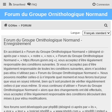
Smartfeed
FAQ
Connexion
Forum du Groupe Ornithologique Normand
R
GONm
FORUM
e
Langue :
c
Forum du Groupe Ornithologique Normand -
Enregistrement
h
e
En accédant à « Forum du Groupe Ornithologique Normand » (désigné ci-
r
après par « nous », « notre », « nos », « Forum du Groupe Ornithologique
Normand », « https://forum.gonm.org »), vous acceptez d’être légalement
c
responsable des conditions suivantes. Si vous n’acceptez pas d’être
h
légalement responsable de toutes les conditions suivantes, alors n’accédez
pas et/ou n’utilisez pas « Forum du Groupe Ornithologique Normand ». Nous
e
pouvons modifier celles-ci à n’importe quel moment et nous ferons tout pour
r
que vous en soyez informé, bien qu’il soit prudent de vérifier régulièrement
celles-ci par vous-même. Si vous continuez d’utiliser « Forum du Groupe
Ornithologique Normand » alors que des changements ont été effectués,
vous acceptez d’être légalement responsable des conditions découlant des
mises à jour et/ou modifications.
Nos forums sont développés par phpBB (désigné ci-après par « ils »,
« eux », « leur », « logiciel phpBB », « www.phpbb.com », « phpBB Limited »,