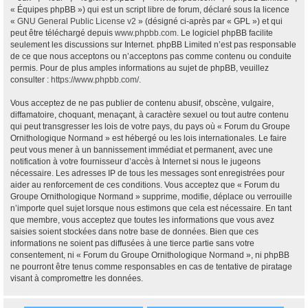
« Équipes phpBB ») qui est un script libre de forum, déclaré sous la licence
«
GNU General Public License v2
» (désigné ci-après par « GPL ») et qui
peut être téléchargé depuis
www.phpbb.com
. Le logiciel phpBB facilite
seulement les discussions sur Internet. phpBB Limited n’est pas responsable
de ce que nous acceptons ou n’acceptons pas comme contenu ou conduite
permis. Pour de plus amples informations au sujet de phpBB, veuillez
consulter :
https://www.phpbb.com/
.
Vous acceptez de ne pas publier de contenu abusif, obscène, vulgaire,
diffamatoire, choquant, menaçant, à caractère sexuel ou tout autre contenu
qui peut transgresser les lois de votre pays, du pays où « Forum du Groupe
Ornithologique Normand » est hébergé ou les lois internationales. Le faire
peut vous mener à un bannissement immédiat et permanent, avec une
notification à votre fournisseur d’accès à Internet si nous le jugeons
nécessaire. Les adresses IP de tous les messages sont enregistrées pour
aider au renforcement de ces conditions. Vous acceptez que « Forum du
Groupe Ornithologique Normand » supprime, modifie, déplace ou verrouille
n’importe quel sujet lorsque nous estimons que cela est nécessaire. En tant
que membre, vous acceptez que toutes les informations que vous avez
saisies soient stockées dans notre base de données. Bien que ces
informations ne soient pas diffusées à une tierce partie sans votre
consentement, ni « Forum du Groupe Ornithologique Normand », ni phpBB
ne pourront être tenus comme responsables en cas de tentative de piratage
visant à compromettre les données.