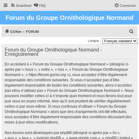
Smartfeed
FAQ
Connexion
Forum du Groupe Ornithologique Normand
R
GONm
FORUM
e
Langue :
c
Forum du Groupe Ornithologique Normand -
Enregistrement
h
e
En accédant à « Forum du Groupe Ornithologique Normand » (désigné ci-
r
après par « nous », « notre », « nos », « Forum du Groupe Ornithologique
Normand », « https://forum.gonm.org »), vous acceptez d’être légalement
c
responsable des conditions suivantes. Si vous n’acceptez pas d’être
h
légalement responsable de toutes les conditions suivantes, alors n’accédez
pas et/ou n’utilisez pas « Forum du Groupe Ornithologique Normand ». Nous
e
pouvons modifier celles-ci à n’importe quel moment et nous ferons tout pour
r
que vous en soyez informé, bien qu’il soit prudent de vérifier régulièrement
celles-ci par vous-même. Si vous continuez d’utiliser « Forum du Groupe
Ornithologique Normand » alors que des changements ont été effectués,
vous acceptez d’être légalement responsable des conditions découlant des
mises à jour et/ou modifications.
Nos forums sont développés par phpBB (désigné ci-après par « ils »,
« eux », « leur », « logiciel phpBB », « www.phpbb.com », « phpBB Limited »,