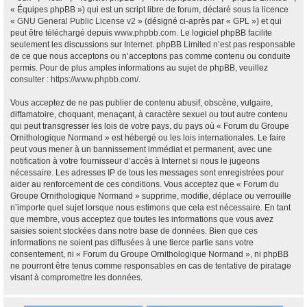
« Équipes phpBB ») qui est un script libre de forum, déclaré sous la licence
«
GNU General Public License v2
» (désigné ci-après par « GPL ») et qui
peut être téléchargé depuis
www.phpbb.com
. Le logiciel phpBB facilite
seulement les discussions sur Internet. phpBB Limited n’est pas responsable
de ce que nous acceptons ou n’acceptons pas comme contenu ou conduite
permis. Pour de plus amples informations au sujet de phpBB, veuillez
consulter :
https://www.phpbb.com/
.
Vous acceptez de ne pas publier de contenu abusif, obscène, vulgaire,
diffamatoire, choquant, menaçant, à caractère sexuel ou tout autre contenu
qui peut transgresser les lois de votre pays, du pays où « Forum du Groupe
Ornithologique Normand » est hébergé ou les lois internationales. Le faire
peut vous mener à un bannissement immédiat et permanent, avec une
notification à votre fournisseur d’accès à Internet si nous le jugeons
nécessaire. Les adresses IP de tous les messages sont enregistrées pour
aider au renforcement de ces conditions. Vous acceptez que « Forum du
Groupe Ornithologique Normand » supprime, modifie, déplace ou verrouille
n’importe quel sujet lorsque nous estimons que cela est nécessaire. En tant
que membre, vous acceptez que toutes les informations que vous avez
saisies soient stockées dans notre base de données. Bien que ces
informations ne soient pas diffusées à une tierce partie sans votre
consentement, ni « Forum du Groupe Ornithologique Normand », ni phpBB
ne pourront être tenus comme responsables en cas de tentative de piratage
visant à compromettre les données.