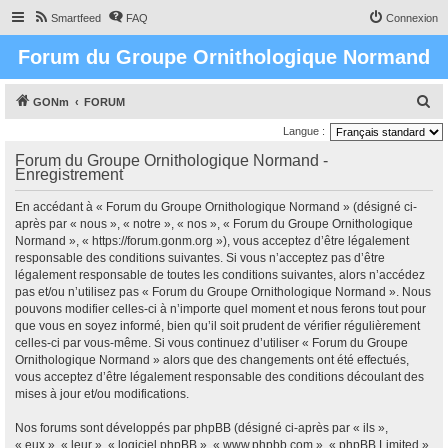
Smartfeed
FAQ
Connexion
Forum du Groupe Ornithologique Normand
R
GONm
FORUM
e
Langue :
c
Forum du Groupe Ornithologique Normand -
Enregistrement
h
e
En accédant à « Forum du Groupe Ornithologique Normand » (désigné ci-
r
après par « nous », « notre », « nos », « Forum du Groupe Ornithologique
Normand », « https://forum.gonm.org »), vous acceptez d’être légalement
c
responsable des conditions suivantes. Si vous n’acceptez pas d’être
h
légalement responsable de toutes les conditions suivantes, alors n’accédez
pas et/ou n’utilisez pas « Forum du Groupe Ornithologique Normand ». Nous
e
pouvons modifier celles-ci à n’importe quel moment et nous ferons tout pour
r
que vous en soyez informé, bien qu’il soit prudent de vérifier régulièrement
celles-ci par vous-même. Si vous continuez d’utiliser « Forum du Groupe
Ornithologique Normand » alors que des changements ont été effectués,
vous acceptez d’être légalement responsable des conditions découlant des
mises à jour et/ou modifications.
Nos forums sont développés par phpBB (désigné ci-après par « ils »,
« eux », « leur », « logiciel phpBB », « www.phpbb.com », « phpBB Limited »,