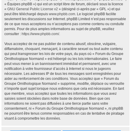
« Équipes phpBB ») qui est un script libre de forum, déclaré sous la licence
«
GNU General Public License v2
» (désigné ci-après par « GPL ») et qui
peut être téléchargé depuis
www.phpbb.com
. Le logiciel phpBB facilite
seulement les discussions sur Internet. phpBB Limited n’est pas responsable
de ce que nous acceptons ou n’acceptons pas comme contenu ou conduite
permis. Pour de plus amples informations au sujet de phpBB, veuillez
consulter :
https://www.phpbb.com/
.
Vous acceptez de ne pas publier de contenu abusif, obscène, vulgaire,
diffamatoire, choquant, menaçant, à caractère sexuel ou tout autre contenu
qui peut transgresser les lois de votre pays, du pays où « Forum du Groupe
Ornithologique Normand » est hébergé ou les lois internationales. Le faire
peut vous mener à un bannissement immédiat et permanent, avec une
notification à votre fournisseur d’accès à Internet si nous le jugeons
nécessaire. Les adresses IP de tous les messages sont enregistrées pour
aider au renforcement de ces conditions. Vous acceptez que « Forum du
Groupe Ornithologique Normand » supprime, modifie, déplace ou verrouille
n’importe quel sujet lorsque nous estimons que cela est nécessaire. En tant
que membre, vous acceptez que toutes les informations que vous avez
saisies soient stockées dans notre base de données. Bien que ces
informations ne soient pas diffusées à une tierce partie sans votre
consentement, ni « Forum du Groupe Ornithologique Normand », ni phpBB
ne pourront être tenus comme responsables en cas de tentative de piratage
visant à compromettre les données.