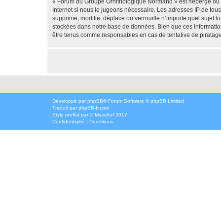
« Forum du Groupe Ornithologique Normand » est hébergé ou les
Internet si nous le jugeons nécessaire. Les adresses IP de t
supprime, modifie, déplace ou verrouille n’importe quel sujet 
stockées dans notre base de données. Bien que ces informatio
être tenus comme responsables en cas de tentative de piratag
Développé par
phpBB
® Forum Software © phpBB Limited
Traduit par
phpBB-fr.com
Style
proflat
par ©
Mazeltof
2017
Confidentialité
|
Conditions