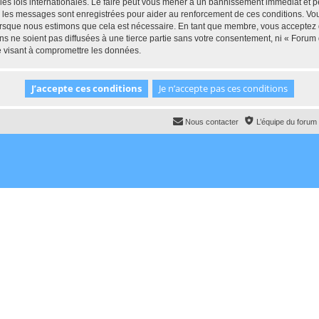
 lois internationales. Le faire peut vous mener à un bannissement immédiat et per
ous les messages sont enregistrées pour aider au renforcement de ces conditions.
lorsque nous estimons que cela est nécessaire. En tant que membre, vous acceptez 
ns ne soient pas diffusées à une tierce partie sans votre consentement, ni « For
e visant à compromettre les données.
Nous contacter
L’équipe du forum