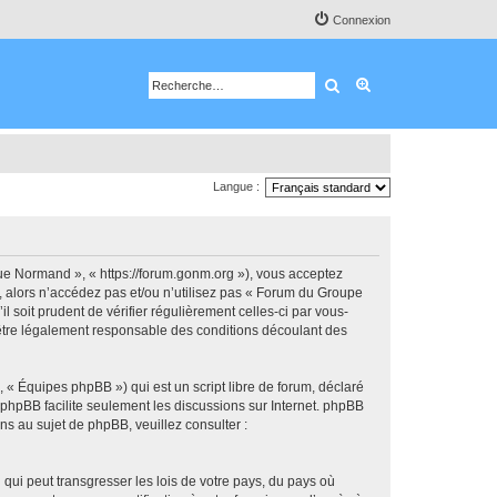
Connexion
Rechercher
Recherche avancé
Langue :
e Normand », « https://forum.gonm.org »), vous acceptez
, alors n’accédez pas et/ou n’utilisez pas « Forum du Groupe
soit prudent de vérifier régulièrement celles-ci par vous-
être légalement responsable des conditions découlant des
 « Équipes phpBB ») qui est un script libre de forum, déclaré
l phpBB facilite seulement les discussions sur Internet. phpBB
 au sujet de phpBB, veuillez consulter :
qui peut transgresser les lois de votre pays, du pays où