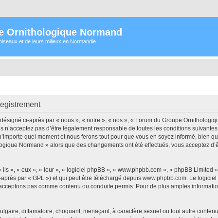
e Ornithologique Normand
oiseaux et de leurs milieux en Normandie
egistrement
signé ci-après par « nous », « notre », « nos », « Forum du Groupe Ornithologiqu
s n’acceptez pas d’être légalement responsable de toutes les conditions suivantes
importe quel moment et nous ferons tout pour que vous en soyez informé, bien qu’il 
logique Normand » alors que des changements ont été effectués, vous acceptez d’
ls », « eux », « leur », « logiciel phpBB », « www.phpbb.com », « phpBB Limited »,
-après par « GPL ») et qui peut être téléchargé depuis
www.phpbb.com
. Le logicie
acceptons pas comme contenu ou conduite permis. Pour de plus amples informations
lgaire, diffamatoire, choquant, menaçant, à caractère sexuel ou tout autre contenu 