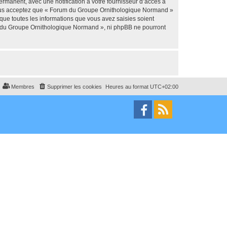
manent, avec une notification à votre fournisseur d’accès à
 Vous acceptez que « Forum du Groupe Ornithologique Normand »
que toutes les informations que vous avez saisies soient
um du Groupe Ornithologique Normand », ni phpBB ne pourront
Membres
Supprimer les cookies
Heures au format
UTC+02:00