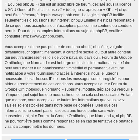
« Équipes phpBB ») qui est un script libre de forum, déclaré sous la licence
«
GNU General Public License v2
» (désigné ci-après par « GPL ») et qui
peut être téléchargé depuis
www.phpbb.com
. Le logiciel phpBB facilite
seulement les discussions sur Internet. phpBB Limited n’est pas responsable
de ce que nous acceptons ou n’acceptons pas comme contenu ou conduite
permis. Pour de plus amples informations au sujet de phpBB, veuillez
consulter :
https://www.phpbb.com/
.
Vous acceptez de ne pas publier de contenu abusif, obscène, vulgaire,
diffamatoire, choquant, menaçant, à caractère sexuel ou tout autre contenu
qui peut transgresser les lois de votre pays, du pays où « Forum du Groupe
Ornithologique Normand » est hébergé ou les lois internationales. Le faire
peut vous mener à un bannissement immédiat et permanent, avec une
notification à votre fournisseur d’accès à Internet si nous le jugeons
nécessaire. Les adresses IP de tous les messages sont enregistrées pour
aider au renforcement de ces conditions. Vous acceptez que « Forum du
Groupe Ornithologique Normand » supprime, modifie, déplace ou verrouille
n’importe quel sujet lorsque nous estimons que cela est nécessaire. En tant
que membre, vous acceptez que toutes les informations que vous avez
saisies soient stockées dans notre base de données. Bien que ces
informations ne soient pas diffusées à une tierce partie sans votre
consentement, ni « Forum du Groupe Ornithologique Normand », ni phpBB
ne pourront être tenus comme responsables en cas de tentative de piratage
visant à compromettre les données.