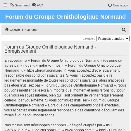
Smartfeed
FAQ
Connexion
Forum du Groupe Ornithologique Normand
R
GONm
FORUM
e
Langue :
c
Forum du Groupe Ornithologique Normand -
Enregistrement
h
e
En accédant à « Forum du Groupe Ornithologique Normand » (désigné ci-
r
après par « nous », « notre », « nos », « Forum du Groupe Ornithologique
Normand », « https://forum.gonm.org »), vous acceptez d’être légalement
c
responsable des conditions suivantes. Si vous n’acceptez pas d’être
h
légalement responsable de toutes les conditions suivantes, alors n’accédez
pas et/ou n’utilisez pas « Forum du Groupe Ornithologique Normand ». Nous
e
pouvons modifier celles-ci à n’importe quel moment et nous ferons tout pour
r
que vous en soyez informé, bien qu’il soit prudent de vérifier régulièrement
celles-ci par vous-même. Si vous continuez d’utiliser « Forum du Groupe
Ornithologique Normand » alors que des changements ont été effectués,
vous acceptez d’être légalement responsable des conditions découlant des
mises à jour et/ou modifications.
Nos forums sont développés par phpBB (désigné ci-après par « ils »,
« eux », « leur », « logiciel phpBB », « www.phpbb.com », « phpBB Limited »,