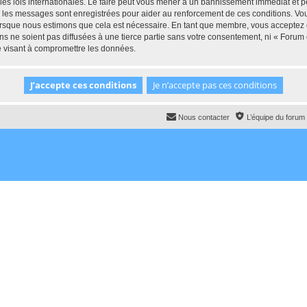
 lois internationales. Le faire peut vous mener à un bannissement immédiat et per
ous les messages sont enregistrées pour aider au renforcement de ces conditions.
lorsque nous estimons que cela est nécessaire. En tant que membre, vous acceptez 
ns ne soient pas diffusées à une tierce partie sans votre consentement, ni « For
e visant à compromettre les données.
Nous contacter
L’équipe du forum