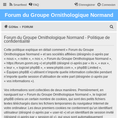
Smartfeed
FAQ
S’enregistrer
Connexion
Forum du Groupe Ornithologique Normand
R
GONm
FORUM
e
Forum du Groupe Ornithologique Normand - Politique de
c
confidentialité
h
Cette politique explique en détail comment « Forum du Groupe
e
Ornithologique Normand » et ses sociétés affiliées (désignés ci-après par
r
« nous », « notre », « nos », « Forum du Groupe Ornithologique Normand »,
« https://forum.gonm.org ») et phpBB (désigné ci-après par « ils », « eux »,
c
« leur », « logiciel phpBB », « www.phpbb.com », « phpBB Limited »,
h
« Équipes phpBB ») utilisent n’importe quelle information collectée pendant
n’importe quelle session d’utilisation de votre part (désignée ci-après par
e
« vos informations »).
r
Vos informations sont collectées de deux manières. Premièrement, en
naviguant sur « Forum du Groupe Ornithologique Normand », le logiciel
phpBB créera un certain nombre de cookies, qui sont des petits fichiers
textes téléchargés dans les fichiers temporaires du navigateur Internet de
votre ordinateur. Les deux premiers cookies ne contiennent qu’un identifiant
utilisateur (désigné ci-après par « user-id ») et un identifiant de session invité
(désigné ci-après par « session-id »), qui vous sont automatiquement