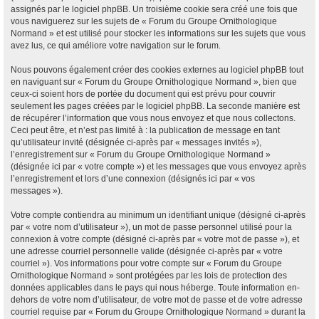
assignés par le logiciel phpBB. Un troisième cookie sera créé une fois que
vous naviguerez sur les sujets de « Forum du Groupe Ornithologique
Normand » et est utilisé pour stocker les informations sur les sujets que vous
avez lus, ce qui améliore votre navigation sur le forum.
Nous pouvons également créer des cookies externes au logiciel phpBB tout
en naviguant sur « Forum du Groupe Ornithologique Normand », bien que
ceux-ci soient hors de portée du document qui est prévu pour couvrir
seulement les pages créées par le logiciel phpBB. La seconde manière est
de récupérer l’information que vous nous envoyez et que nous collectons.
Ceci peut être, et n’est pas limité à : la publication de message en tant
qu’utilisateur invité (désignée ci-après par « messages invités »),
l’enregistrement sur « Forum du Groupe Ornithologique Normand »
(désignée ici par « votre compte ») et les messages que vous envoyez après
l’enregistrement et lors d’une connexion (désignés ici par « vos
messages »).
Votre compte contiendra au minimum un identifiant unique (désigné ci-après
par « votre nom d’utilisateur »), un mot de passe personnel utilisé pour la
connexion à votre compte (désigné ci-après par « votre mot de passe »), et
une adresse courriel personnelle valide (désignée ci-après par « votre
courriel »). Vos informations pour votre compte sur « Forum du Groupe
Ornithologique Normand » sont protégées par les lois de protection des
données applicables dans le pays qui nous héberge. Toute information en-
dehors de votre nom d’utilisateur, de votre mot de passe et de votre adresse
courriel requise par « Forum du Groupe Ornithologique Normand » durant la