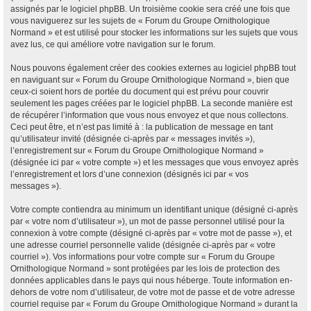
assignés par le logiciel phpBB. Un troisième cookie sera créé une fois que
vous naviguerez sur les sujets de « Forum du Groupe Ornithologique
Normand » et est utilisé pour stocker les informations sur les sujets que vous
avez lus, ce qui améliore votre navigation sur le forum.
Nous pouvons également créer des cookies externes au logiciel phpBB tout
en naviguant sur « Forum du Groupe Ornithologique Normand », bien que
ceux-ci soient hors de portée du document qui est prévu pour couvrir
seulement les pages créées par le logiciel phpBB. La seconde manière est
de récupérer l’information que vous nous envoyez et que nous collectons.
Ceci peut être, et n’est pas limité à : la publication de message en tant
qu’utilisateur invité (désignée ci-après par « messages invités »),
l’enregistrement sur « Forum du Groupe Ornithologique Normand »
(désignée ici par « votre compte ») et les messages que vous envoyez après
l’enregistrement et lors d’une connexion (désignés ici par « vos
messages »).
Votre compte contiendra au minimum un identifiant unique (désigné ci-après
par « votre nom d’utilisateur »), un mot de passe personnel utilisé pour la
connexion à votre compte (désigné ci-après par « votre mot de passe »), et
une adresse courriel personnelle valide (désignée ci-après par « votre
courriel »). Vos informations pour votre compte sur « Forum du Groupe
Ornithologique Normand » sont protégées par les lois de protection des
données applicables dans le pays qui nous héberge. Toute information en-
dehors de votre nom d’utilisateur, de votre mot de passe et de votre adresse
courriel requise par « Forum du Groupe Ornithologique Normand » durant la