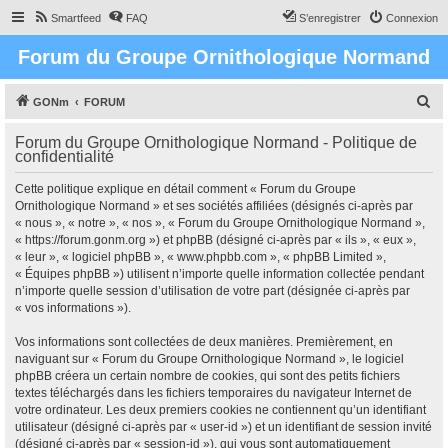
Smartfeed
FAQ
S’enregistrer
Connexion
Forum du Groupe Ornithologique Normand
R
GONm
FORUM
e
Forum du Groupe Ornithologique Normand - Politique de
c
confidentialité
h
Cette politique explique en détail comment « Forum du Groupe
e
Ornithologique Normand » et ses sociétés affiliées (désignés ci-après par
r
« nous », « notre », « nos », « Forum du Groupe Ornithologique Normand »,
« https://forum.gonm.org ») et phpBB (désigné ci-après par « ils », « eux »,
c
« leur », « logiciel phpBB », « www.phpbb.com », « phpBB Limited »,
h
« Équipes phpBB ») utilisent n’importe quelle information collectée pendant
n’importe quelle session d’utilisation de votre part (désignée ci-après par
e
« vos informations »).
r
Vos informations sont collectées de deux manières. Premièrement, en
naviguant sur « Forum du Groupe Ornithologique Normand », le logiciel
phpBB créera un certain nombre de cookies, qui sont des petits fichiers
textes téléchargés dans les fichiers temporaires du navigateur Internet de
votre ordinateur. Les deux premiers cookies ne contiennent qu’un identifiant
utilisateur (désigné ci-après par « user-id ») et un identifiant de session invité
(désigné ci-après par « session-id »), qui vous sont automatiquement