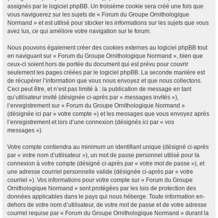
assignés par le logiciel phpBB. Un troisième cookie sera créé une fois que
vous naviguerez sur les sujets de « Forum du Groupe Ornithologique
Normand » et est utilisé pour stocker les informations sur les sujets que vous
avez lus, ce qui améliore votre navigation sur le forum.
Nous pouvons également créer des cookies externes au logiciel phpBB tout
en naviguant sur « Forum du Groupe Ornithologique Normand », bien que
ceux-ci soient hors de portée du document qui est prévu pour couvrir
seulement les pages créées par le logiciel phpBB. La seconde manière est
de récupérer l’information que vous nous envoyez et que nous collectons.
Ceci peut être, et n’est pas limité à : la publication de message en tant
qu’utilisateur invité (désignée ci-après par « messages invités »),
l’enregistrement sur « Forum du Groupe Ornithologique Normand »
(désignée ici par « votre compte ») et les messages que vous envoyez après
l’enregistrement et lors d’une connexion (désignés ici par « vos
messages »).
Votre compte contiendra au minimum un identifiant unique (désigné ci-après
par « votre nom d’utilisateur »), un mot de passe personnel utilisé pour la
connexion à votre compte (désigné ci-après par « votre mot de passe »), et
une adresse courriel personnelle valide (désignée ci-après par « votre
courriel »). Vos informations pour votre compte sur « Forum du Groupe
Ornithologique Normand » sont protégées par les lois de protection des
données applicables dans le pays qui nous héberge. Toute information en-
dehors de votre nom d’utilisateur, de votre mot de passe et de votre adresse
courriel requise par « Forum du Groupe Ornithologique Normand » durant la