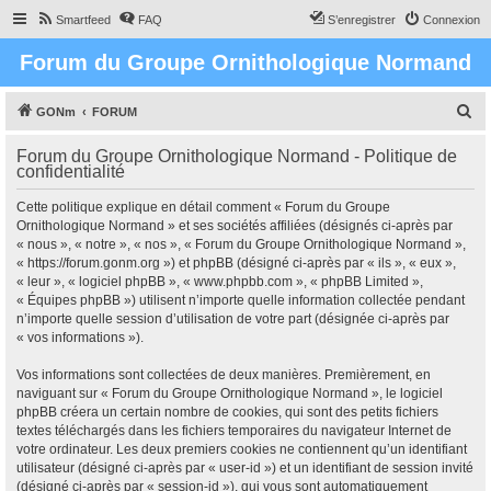
Smartfeed
FAQ
S’enregistrer
Connexion
Forum du Groupe Ornithologique Normand
R
GONm
FORUM
e
Forum du Groupe Ornithologique Normand - Politique de
c
confidentialité
h
Cette politique explique en détail comment « Forum du Groupe
e
Ornithologique Normand » et ses sociétés affiliées (désignés ci-après par
r
« nous », « notre », « nos », « Forum du Groupe Ornithologique Normand »,
« https://forum.gonm.org ») et phpBB (désigné ci-après par « ils », « eux »,
c
« leur », « logiciel phpBB », « www.phpbb.com », « phpBB Limited »,
h
« Équipes phpBB ») utilisent n’importe quelle information collectée pendant
n’importe quelle session d’utilisation de votre part (désignée ci-après par
e
« vos informations »).
r
Vos informations sont collectées de deux manières. Premièrement, en
naviguant sur « Forum du Groupe Ornithologique Normand », le logiciel
phpBB créera un certain nombre de cookies, qui sont des petits fichiers
textes téléchargés dans les fichiers temporaires du navigateur Internet de
votre ordinateur. Les deux premiers cookies ne contiennent qu’un identifiant
utilisateur (désigné ci-après par « user-id ») et un identifiant de session invité
(désigné ci-après par « session-id »), qui vous sont automatiquement