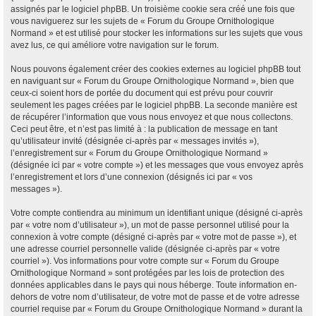
assignés par le logiciel phpBB. Un troisième cookie sera créé une fois que
vous naviguerez sur les sujets de « Forum du Groupe Ornithologique
Normand » et est utilisé pour stocker les informations sur les sujets que vous
avez lus, ce qui améliore votre navigation sur le forum.
Nous pouvons également créer des cookies externes au logiciel phpBB tout
en naviguant sur « Forum du Groupe Ornithologique Normand », bien que
ceux-ci soient hors de portée du document qui est prévu pour couvrir
seulement les pages créées par le logiciel phpBB. La seconde manière est
de récupérer l’information que vous nous envoyez et que nous collectons.
Ceci peut être, et n’est pas limité à : la publication de message en tant
qu’utilisateur invité (désignée ci-après par « messages invités »),
l’enregistrement sur « Forum du Groupe Ornithologique Normand »
(désignée ici par « votre compte ») et les messages que vous envoyez après
l’enregistrement et lors d’une connexion (désignés ici par « vos
messages »).
Votre compte contiendra au minimum un identifiant unique (désigné ci-après
par « votre nom d’utilisateur »), un mot de passe personnel utilisé pour la
connexion à votre compte (désigné ci-après par « votre mot de passe »), et
une adresse courriel personnelle valide (désignée ci-après par « votre
courriel »). Vos informations pour votre compte sur « Forum du Groupe
Ornithologique Normand » sont protégées par les lois de protection des
données applicables dans le pays qui nous héberge. Toute information en-
dehors de votre nom d’utilisateur, de votre mot de passe et de votre adresse
courriel requise par « Forum du Groupe Ornithologique Normand » durant la