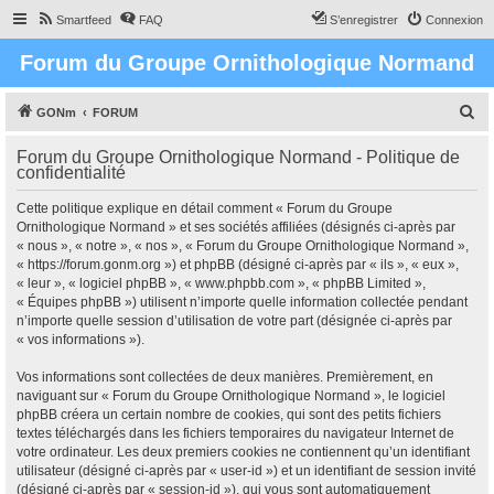
Smartfeed
FAQ
S’enregistrer
Connexion
Forum du Groupe Ornithologique Normand
R
GONm
FORUM
e
Forum du Groupe Ornithologique Normand - Politique de
c
confidentialité
h
Cette politique explique en détail comment « Forum du Groupe
e
Ornithologique Normand » et ses sociétés affiliées (désignés ci-après par
r
« nous », « notre », « nos », « Forum du Groupe Ornithologique Normand »,
« https://forum.gonm.org ») et phpBB (désigné ci-après par « ils », « eux »,
c
« leur », « logiciel phpBB », « www.phpbb.com », « phpBB Limited »,
h
« Équipes phpBB ») utilisent n’importe quelle information collectée pendant
n’importe quelle session d’utilisation de votre part (désignée ci-après par
e
« vos informations »).
r
Vos informations sont collectées de deux manières. Premièrement, en
naviguant sur « Forum du Groupe Ornithologique Normand », le logiciel
phpBB créera un certain nombre de cookies, qui sont des petits fichiers
textes téléchargés dans les fichiers temporaires du navigateur Internet de
votre ordinateur. Les deux premiers cookies ne contiennent qu’un identifiant
utilisateur (désigné ci-après par « user-id ») et un identifiant de session invité
(désigné ci-après par « session-id »), qui vous sont automatiquement