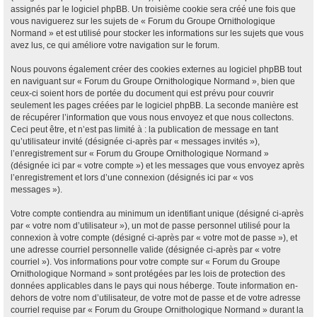
assignés par le logiciel phpBB. Un troisième cookie sera créé une fois que
vous naviguerez sur les sujets de « Forum du Groupe Ornithologique
Normand » et est utilisé pour stocker les informations sur les sujets que vous
avez lus, ce qui améliore votre navigation sur le forum.
Nous pouvons également créer des cookies externes au logiciel phpBB tout
en naviguant sur « Forum du Groupe Ornithologique Normand », bien que
ceux-ci soient hors de portée du document qui est prévu pour couvrir
seulement les pages créées par le logiciel phpBB. La seconde manière est
de récupérer l’information que vous nous envoyez et que nous collectons.
Ceci peut être, et n’est pas limité à : la publication de message en tant
qu’utilisateur invité (désignée ci-après par « messages invités »),
l’enregistrement sur « Forum du Groupe Ornithologique Normand »
(désignée ici par « votre compte ») et les messages que vous envoyez après
l’enregistrement et lors d’une connexion (désignés ici par « vos
messages »).
Votre compte contiendra au minimum un identifiant unique (désigné ci-après
par « votre nom d’utilisateur »), un mot de passe personnel utilisé pour la
connexion à votre compte (désigné ci-après par « votre mot de passe »), et
une adresse courriel personnelle valide (désignée ci-après par « votre
courriel »). Vos informations pour votre compte sur « Forum du Groupe
Ornithologique Normand » sont protégées par les lois de protection des
données applicables dans le pays qui nous héberge. Toute information en-
dehors de votre nom d’utilisateur, de votre mot de passe et de votre adresse
courriel requise par « Forum du Groupe Ornithologique Normand » durant la