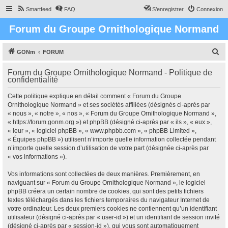
Smartfeed
FAQ
S’enregistrer
Connexion
Forum du Groupe Ornithologique Normand
R
GONm
FORUM
e
Forum du Groupe Ornithologique Normand - Politique de
c
confidentialité
h
Cette politique explique en détail comment « Forum du Groupe
e
Ornithologique Normand » et ses sociétés affiliées (désignés ci-après par
r
« nous », « notre », « nos », « Forum du Groupe Ornithologique Normand »,
« https://forum.gonm.org ») et phpBB (désigné ci-après par « ils », « eux »,
c
« leur », « logiciel phpBB », « www.phpbb.com », « phpBB Limited »,
h
« Équipes phpBB ») utilisent n’importe quelle information collectée pendant
n’importe quelle session d’utilisation de votre part (désignée ci-après par
e
« vos informations »).
r
Vos informations sont collectées de deux manières. Premièrement, en
naviguant sur « Forum du Groupe Ornithologique Normand », le logiciel
phpBB créera un certain nombre de cookies, qui sont des petits fichiers
textes téléchargés dans les fichiers temporaires du navigateur Internet de
votre ordinateur. Les deux premiers cookies ne contiennent qu’un identifiant
utilisateur (désigné ci-après par « user-id ») et un identifiant de session invité
(désigné ci-après par « session-id »), qui vous sont automatiquement