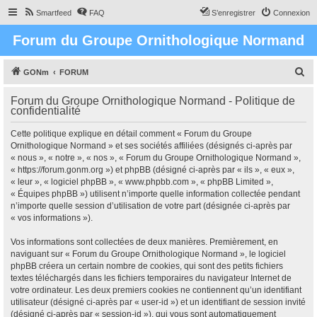
Smartfeed
FAQ
S’enregistrer
Connexion
Forum du Groupe Ornithologique Normand
R
GONm
FORUM
e
Forum du Groupe Ornithologique Normand - Politique de
c
confidentialité
h
Cette politique explique en détail comment « Forum du Groupe
e
Ornithologique Normand » et ses sociétés affiliées (désignés ci-après par
r
« nous », « notre », « nos », « Forum du Groupe Ornithologique Normand »,
« https://forum.gonm.org ») et phpBB (désigné ci-après par « ils », « eux »,
c
« leur », « logiciel phpBB », « www.phpbb.com », « phpBB Limited »,
h
« Équipes phpBB ») utilisent n’importe quelle information collectée pendant
n’importe quelle session d’utilisation de votre part (désignée ci-après par
e
« vos informations »).
r
Vos informations sont collectées de deux manières. Premièrement, en
naviguant sur « Forum du Groupe Ornithologique Normand », le logiciel
phpBB créera un certain nombre de cookies, qui sont des petits fichiers
textes téléchargés dans les fichiers temporaires du navigateur Internet de
votre ordinateur. Les deux premiers cookies ne contiennent qu’un identifiant
utilisateur (désigné ci-après par « user-id ») et un identifiant de session invité
(désigné ci-après par « session-id »), qui vous sont automatiquement