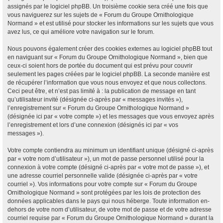
assignés par le logiciel phpBB. Un troisième cookie sera créé une fois que
vous naviguerez sur les sujets de « Forum du Groupe Ornithologique
Normand » et est utilisé pour stocker les informations sur les sujets que vous
avez lus, ce qui améliore votre navigation sur le forum.
Nous pouvons également créer des cookies externes au logiciel phpBB tout
en naviguant sur « Forum du Groupe Ornithologique Normand », bien que
ceux-ci soient hors de portée du document qui est prévu pour couvrir
seulement les pages créées par le logiciel phpBB. La seconde manière est
de récupérer l’information que vous nous envoyez et que nous collectons.
Ceci peut être, et n’est pas limité à : la publication de message en tant
qu’utilisateur invité (désignée ci-après par « messages invités »),
l’enregistrement sur « Forum du Groupe Ornithologique Normand »
(désignée ici par « votre compte ») et les messages que vous envoyez après
l’enregistrement et lors d’une connexion (désignés ici par « vos
messages »).
Votre compte contiendra au minimum un identifiant unique (désigné ci-après
par « votre nom d’utilisateur »), un mot de passe personnel utilisé pour la
connexion à votre compte (désigné ci-après par « votre mot de passe »), et
une adresse courriel personnelle valide (désignée ci-après par « votre
courriel »). Vos informations pour votre compte sur « Forum du Groupe
Ornithologique Normand » sont protégées par les lois de protection des
données applicables dans le pays qui nous héberge. Toute information en-
dehors de votre nom d’utilisateur, de votre mot de passe et de votre adresse
courriel requise par « Forum du Groupe Ornithologique Normand » durant la