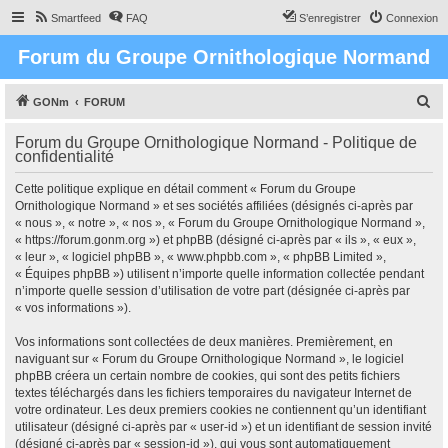
Smartfeed
FAQ
S’enregistrer
Connexion
Forum du Groupe Ornithologique Normand
R
GONm
FORUM
e
Forum du Groupe Ornithologique Normand - Politique de
c
confidentialité
h
Cette politique explique en détail comment « Forum du Groupe
e
Ornithologique Normand » et ses sociétés affiliées (désignés ci-après par
r
« nous », « notre », « nos », « Forum du Groupe Ornithologique Normand »,
« https://forum.gonm.org ») et phpBB (désigné ci-après par « ils », « eux »,
c
« leur », « logiciel phpBB », « www.phpbb.com », « phpBB Limited »,
h
« Équipes phpBB ») utilisent n’importe quelle information collectée pendant
n’importe quelle session d’utilisation de votre part (désignée ci-après par
e
« vos informations »).
r
Vos informations sont collectées de deux manières. Premièrement, en
naviguant sur « Forum du Groupe Ornithologique Normand », le logiciel
phpBB créera un certain nombre de cookies, qui sont des petits fichiers
textes téléchargés dans les fichiers temporaires du navigateur Internet de
votre ordinateur. Les deux premiers cookies ne contiennent qu’un identifiant
utilisateur (désigné ci-après par « user-id ») et un identifiant de session invité
(désigné ci-après par « session-id »), qui vous sont automatiquement