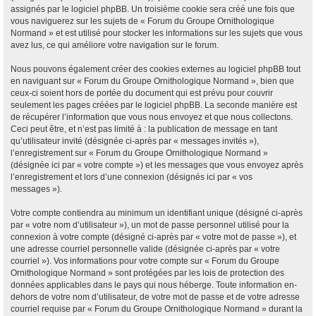
assignés par le logiciel phpBB. Un troisième cookie sera créé une fois que
vous naviguerez sur les sujets de « Forum du Groupe Ornithologique
Normand » et est utilisé pour stocker les informations sur les sujets que vous
avez lus, ce qui améliore votre navigation sur le forum.
Nous pouvons également créer des cookies externes au logiciel phpBB tout
en naviguant sur « Forum du Groupe Ornithologique Normand », bien que
ceux-ci soient hors de portée du document qui est prévu pour couvrir
seulement les pages créées par le logiciel phpBB. La seconde manière est
de récupérer l’information que vous nous envoyez et que nous collectons.
Ceci peut être, et n’est pas limité à : la publication de message en tant
qu’utilisateur invité (désignée ci-après par « messages invités »),
l’enregistrement sur « Forum du Groupe Ornithologique Normand »
(désignée ici par « votre compte ») et les messages que vous envoyez après
l’enregistrement et lors d’une connexion (désignés ici par « vos
messages »).
Votre compte contiendra au minimum un identifiant unique (désigné ci-après
par « votre nom d’utilisateur »), un mot de passe personnel utilisé pour la
connexion à votre compte (désigné ci-après par « votre mot de passe »), et
une adresse courriel personnelle valide (désignée ci-après par « votre
courriel »). Vos informations pour votre compte sur « Forum du Groupe
Ornithologique Normand » sont protégées par les lois de protection des
données applicables dans le pays qui nous héberge. Toute information en-
dehors de votre nom d’utilisateur, de votre mot de passe et de votre adresse
courriel requise par « Forum du Groupe Ornithologique Normand » durant la