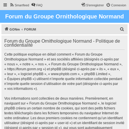
Smartfeed
FAQ
S’enregistrer
Connexion
Forum du Groupe Ornithologique Normand
R
GONm
FORUM
e
Forum du Groupe Ornithologique Normand - Politique de
c
confidentialité
h
Cette politique explique en détail comment « Forum du Groupe
e
Ornithologique Normand » et ses sociétés affiliées (désignés ci-après par
r
« nous », « notre », « nos », « Forum du Groupe Ornithologique Normand »,
« https://forum.gonm.org ») et phpBB (désigné ci-après par « ils », « eux »,
c
« leur », « logiciel phpBB », « www.phpbb.com », « phpBB Limited »,
h
« Équipes phpBB ») utilisent n’importe quelle information collectée pendant
n’importe quelle session d’utilisation de votre part (désignée ci-après par
e
« vos informations »).
r
Vos informations sont collectées de deux manières. Premièrement, en
naviguant sur « Forum du Groupe Ornithologique Normand », le logiciel
phpBB créera un certain nombre de cookies, qui sont des petits fichiers
textes téléchargés dans les fichiers temporaires du navigateur Internet de
votre ordinateur. Les deux premiers cookies ne contiennent qu’un identifiant
utilisateur (désigné ci-après par « user-id ») et un identifiant de session invité
(désigné ci-après par « session-id »), qui vous sont automatiquement