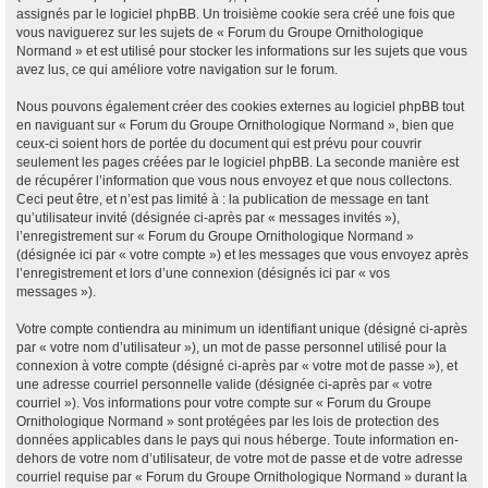
assignés par le logiciel phpBB. Un troisième cookie sera créé une fois que
vous naviguerez sur les sujets de « Forum du Groupe Ornithologique
Normand » et est utilisé pour stocker les informations sur les sujets que vous
avez lus, ce qui améliore votre navigation sur le forum.
Nous pouvons également créer des cookies externes au logiciel phpBB tout
en naviguant sur « Forum du Groupe Ornithologique Normand », bien que
ceux-ci soient hors de portée du document qui est prévu pour couvrir
seulement les pages créées par le logiciel phpBB. La seconde manière est
de récupérer l’information que vous nous envoyez et que nous collectons.
Ceci peut être, et n’est pas limité à : la publication de message en tant
qu’utilisateur invité (désignée ci-après par « messages invités »),
l’enregistrement sur « Forum du Groupe Ornithologique Normand »
(désignée ici par « votre compte ») et les messages que vous envoyez après
l’enregistrement et lors d’une connexion (désignés ici par « vos
messages »).
Votre compte contiendra au minimum un identifiant unique (désigné ci-après
par « votre nom d’utilisateur »), un mot de passe personnel utilisé pour la
connexion à votre compte (désigné ci-après par « votre mot de passe »), et
une adresse courriel personnelle valide (désignée ci-après par « votre
courriel »). Vos informations pour votre compte sur « Forum du Groupe
Ornithologique Normand » sont protégées par les lois de protection des
données applicables dans le pays qui nous héberge. Toute information en-
dehors de votre nom d’utilisateur, de votre mot de passe et de votre adresse
courriel requise par « Forum du Groupe Ornithologique Normand » durant la