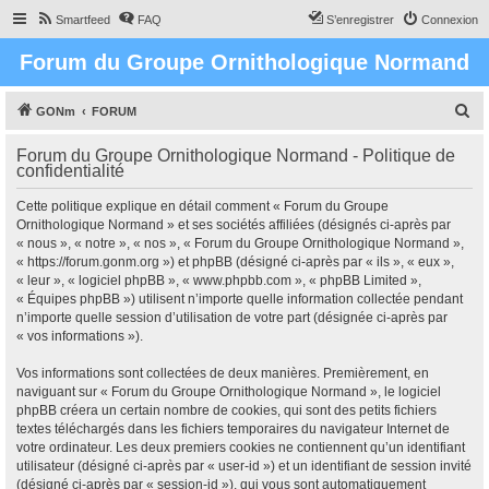
Smartfeed
FAQ
S’enregistrer
Connexion
Forum du Groupe Ornithologique Normand
R
GONm
FORUM
e
Forum du Groupe Ornithologique Normand - Politique de
c
confidentialité
h
Cette politique explique en détail comment « Forum du Groupe
e
Ornithologique Normand » et ses sociétés affiliées (désignés ci-après par
r
« nous », « notre », « nos », « Forum du Groupe Ornithologique Normand »,
« https://forum.gonm.org ») et phpBB (désigné ci-après par « ils », « eux »,
c
« leur », « logiciel phpBB », « www.phpbb.com », « phpBB Limited »,
h
« Équipes phpBB ») utilisent n’importe quelle information collectée pendant
n’importe quelle session d’utilisation de votre part (désignée ci-après par
e
« vos informations »).
r
Vos informations sont collectées de deux manières. Premièrement, en
naviguant sur « Forum du Groupe Ornithologique Normand », le logiciel
phpBB créera un certain nombre de cookies, qui sont des petits fichiers
textes téléchargés dans les fichiers temporaires du navigateur Internet de
votre ordinateur. Les deux premiers cookies ne contiennent qu’un identifiant
utilisateur (désigné ci-après par « user-id ») et un identifiant de session invité
(désigné ci-après par « session-id »), qui vous sont automatiquement