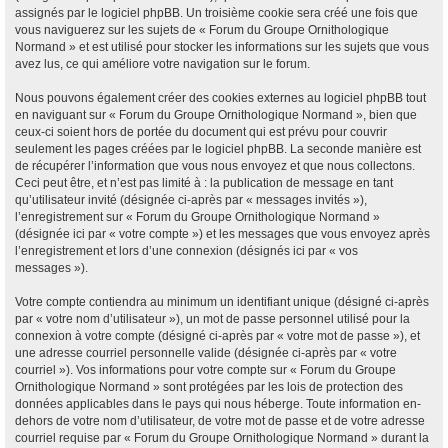
assignés par le logiciel phpBB. Un troisième cookie sera créé une fois que
vous naviguerez sur les sujets de « Forum du Groupe Ornithologique
Normand » et est utilisé pour stocker les informations sur les sujets que vous
avez lus, ce qui améliore votre navigation sur le forum.
Nous pouvons également créer des cookies externes au logiciel phpBB tout
en naviguant sur « Forum du Groupe Ornithologique Normand », bien que
ceux-ci soient hors de portée du document qui est prévu pour couvrir
seulement les pages créées par le logiciel phpBB. La seconde manière est
de récupérer l’information que vous nous envoyez et que nous collectons.
Ceci peut être, et n’est pas limité à : la publication de message en tant
qu’utilisateur invité (désignée ci-après par « messages invités »),
l’enregistrement sur « Forum du Groupe Ornithologique Normand »
(désignée ici par « votre compte ») et les messages que vous envoyez après
l’enregistrement et lors d’une connexion (désignés ici par « vos
messages »).
Votre compte contiendra au minimum un identifiant unique (désigné ci-après
par « votre nom d’utilisateur »), un mot de passe personnel utilisé pour la
connexion à votre compte (désigné ci-après par « votre mot de passe »), et
une adresse courriel personnelle valide (désignée ci-après par « votre
courriel »). Vos informations pour votre compte sur « Forum du Groupe
Ornithologique Normand » sont protégées par les lois de protection des
données applicables dans le pays qui nous héberge. Toute information en-
dehors de votre nom d’utilisateur, de votre mot de passe et de votre adresse
courriel requise par « Forum du Groupe Ornithologique Normand » durant la