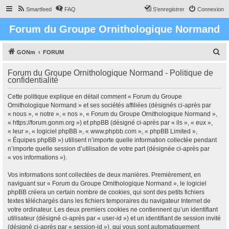
Smartfeed
FAQ
S’enregistrer
Connexion
Forum du Groupe Ornithologique Normand
R
GONm
FORUM
e
Forum du Groupe Ornithologique Normand - Politique de
c
confidentialité
h
Cette politique explique en détail comment « Forum du Groupe
e
Ornithologique Normand » et ses sociétés affiliées (désignés ci-après par
r
« nous », « notre », « nos », « Forum du Groupe Ornithologique Normand »,
« https://forum.gonm.org ») et phpBB (désigné ci-après par « ils », « eux »,
c
« leur », « logiciel phpBB », « www.phpbb.com », « phpBB Limited »,
h
« Équipes phpBB ») utilisent n’importe quelle information collectée pendant
n’importe quelle session d’utilisation de votre part (désignée ci-après par
e
« vos informations »).
r
Vos informations sont collectées de deux manières. Premièrement, en
naviguant sur « Forum du Groupe Ornithologique Normand », le logiciel
phpBB créera un certain nombre de cookies, qui sont des petits fichiers
textes téléchargés dans les fichiers temporaires du navigateur Internet de
votre ordinateur. Les deux premiers cookies ne contiennent qu’un identifiant
utilisateur (désigné ci-après par « user-id ») et un identifiant de session invité
(désigné ci-après par « session-id »), qui vous sont automatiquement