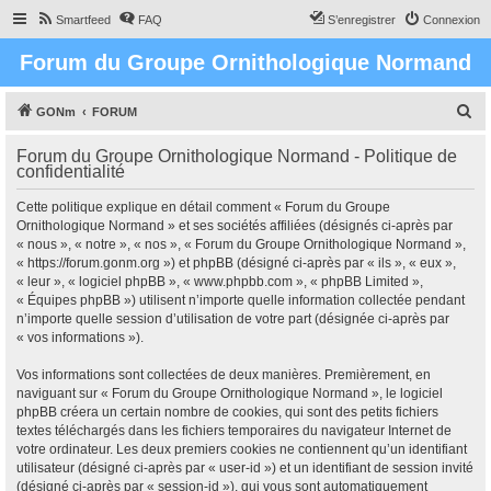
Smartfeed
FAQ
S’enregistrer
Connexion
Forum du Groupe Ornithologique Normand
R
GONm
FORUM
e
Forum du Groupe Ornithologique Normand - Politique de
c
confidentialité
h
Cette politique explique en détail comment « Forum du Groupe
e
Ornithologique Normand » et ses sociétés affiliées (désignés ci-après par
r
« nous », « notre », « nos », « Forum du Groupe Ornithologique Normand »,
« https://forum.gonm.org ») et phpBB (désigné ci-après par « ils », « eux »,
c
« leur », « logiciel phpBB », « www.phpbb.com », « phpBB Limited »,
h
« Équipes phpBB ») utilisent n’importe quelle information collectée pendant
n’importe quelle session d’utilisation de votre part (désignée ci-après par
e
« vos informations »).
r
Vos informations sont collectées de deux manières. Premièrement, en
naviguant sur « Forum du Groupe Ornithologique Normand », le logiciel
phpBB créera un certain nombre de cookies, qui sont des petits fichiers
textes téléchargés dans les fichiers temporaires du navigateur Internet de
votre ordinateur. Les deux premiers cookies ne contiennent qu’un identifiant
utilisateur (désigné ci-après par « user-id ») et un identifiant de session invité
(désigné ci-après par « session-id »), qui vous sont automatiquement