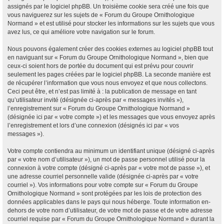
assignés par le logiciel phpBB. Un troisième cookie sera créé une fois que
vous naviguerez sur les sujets de « Forum du Groupe Ornithologique
Normand » et est utilisé pour stocker les informations sur les sujets que vous
avez lus, ce qui améliore votre navigation sur le forum.
Nous pouvons également créer des cookies externes au logiciel phpBB tout
en naviguant sur « Forum du Groupe Ornithologique Normand », bien que
ceux-ci soient hors de portée du document qui est prévu pour couvrir
seulement les pages créées par le logiciel phpBB. La seconde manière est
de récupérer l’information que vous nous envoyez et que nous collectons.
Ceci peut être, et n’est pas limité à : la publication de message en tant
qu’utilisateur invité (désignée ci-après par « messages invités »),
l’enregistrement sur « Forum du Groupe Ornithologique Normand »
(désignée ici par « votre compte ») et les messages que vous envoyez après
l’enregistrement et lors d’une connexion (désignés ici par « vos
messages »).
Votre compte contiendra au minimum un identifiant unique (désigné ci-après
par « votre nom d’utilisateur »), un mot de passe personnel utilisé pour la
connexion à votre compte (désigné ci-après par « votre mot de passe »), et
une adresse courriel personnelle valide (désignée ci-après par « votre
courriel »). Vos informations pour votre compte sur « Forum du Groupe
Ornithologique Normand » sont protégées par les lois de protection des
données applicables dans le pays qui nous héberge. Toute information en-
dehors de votre nom d’utilisateur, de votre mot de passe et de votre adresse
courriel requise par « Forum du Groupe Ornithologique Normand » durant la