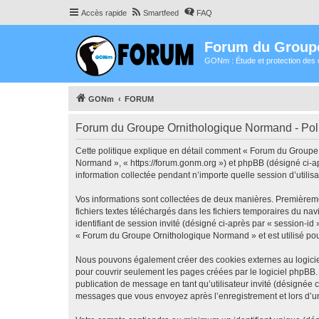
Accès rapide
Smartfeed
FAQ
Forum du Group
GONm : Étude et protection des 
GONm
FORUM
Forum du Groupe Ornithologique Normand - Polit
Cette politique explique en détail comment « Forum du Groupe 
Normand », « https://forum.gonm.org ») et phpBB (désigné ci-apr
information collectée pendant n’importe quelle session d’utilisa
Vos informations sont collectées de deux manières. Premièreme
fichiers textes téléchargés dans les fichiers temporaires du nav
identifiant de session invité (désigné ci-après par « session-i
« Forum du Groupe Ornithologique Normand » et est utilisé pour 
Nous pouvons également créer des cookies externes au logicie
pour couvrir seulement les pages créées par le logiciel phpBB. 
publication de message en tant qu’utilisateur invité (désignée
messages que vous envoyez après l’enregistrement et lors d’u