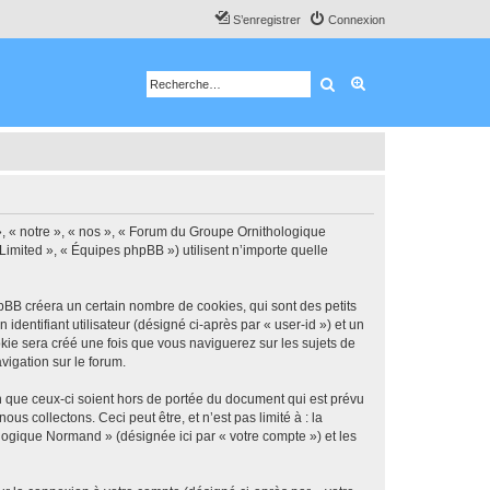
S’enregistrer
Connexion
Rechercher
Recherche avancé
, « notre », « nos », « Forum du Groupe Ornithologique
Limited », « Équipes phpBB ») utilisent n’importe quelle
BB créera un certain nombre de cookies, qui sont des petits
identifiant utilisateur (désigné ci-après par « user-id ») et un
okie sera créé une fois que vous naviguerez sur les sujets de
vigation sur le forum.
que ceux-ci soient hors de portée du document qui est prévu
 collectons. Ceci peut être, et n’est pas limité à : la
logique Normand » (désignée ici par « votre compte ») et les