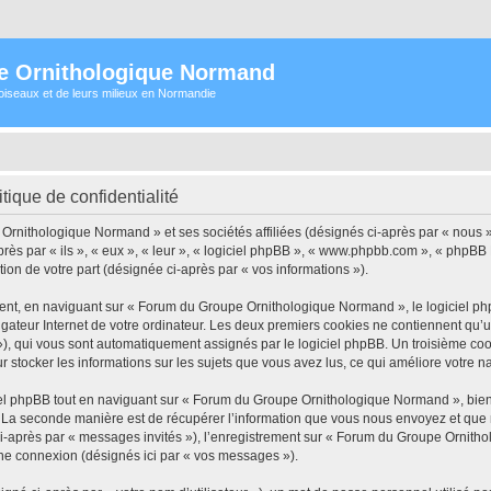
e Ornithologique Normand
oiseaux et de leurs milieux en Normandie
ique de confidentialité
Ornithologique Normand » et ses sociétés affiliées (désignés ci-après par « nous »
ès par « ils », « eux », « leur », « logiciel phpBB », « www.phpbb.com », « phpBB 
tion de votre part (désignée ci-après par « vos informations »).
nt, en naviguant sur « Forum du Groupe Ornithologique Normand », le logiciel php
igateur Internet de votre ordinateur. Les deux premiers cookies ne contiennent qu’un 
d »), qui vous sont automatiquement assignés par le logiciel phpBB. Un troisième co
stocker les informations sur les sujets que vous avez lus, ce qui améliore votre na
l phpBB tout en naviguant sur « Forum du Groupe Ornithologique Normand », bien 
La seconde manière est de récupérer l’information que vous nous envoyez et que nous
 ci-après par « messages invités »), l’enregistrement sur « Forum du Groupe Ornitho
ne connexion (désignés ici par « vos messages »).