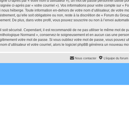
gné ci-après par « votre nom d’utilisateur »), un mot de passe personnel utilisé po
ésignée ci-après par « votre courriel »). Vos informations pour votre compte sur 
i nous héberge. Toute information en-dehors de votre nom d’utilisateur, de votre m
trement, qu’elle soit obligatoire ou non, reste à la discrétion de « Forum du Gr
uement. De plus, dans votre profil, vous pouvez souscrire ou non à l’envoi automatiq
l soit sécurisé. Cependant, il est recommandé de ne pas utiliser le même mot de pas
rnithologique Normand », conservez-le soigneusement et en aucun cas une person
timement votre mot de passe. Si vous oubliez votre mot de passe, vous pouvez utili
om d’utilisateur et votre courriel, alors le logiciel phpBB générera un nouveau m
Nous contacter
L’équipe du forum