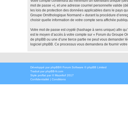
Votre compte contiendra au minimum un identifiant unique (dési
mot de passe »), et une adresse courriel personnelle valide (d
les lois de protection des données applicables dans le pays qu
Groupe Ornithologique Normand » durant la procédure d’enregis
choisir quelle information de votre compte sera affichée publiq
Votre mot de passe est crypté (hashage à sens unique) afin qu’i
est le moyen d’accès à votre compte sur « Forum du Groupe O
de phpBB ou une d’une tierce partie ne peut vous demander légi
logiciel phpBB. Ce processus vous demandera de fournir votre n
Développé par
phpBB
® Forum Software © phpBB Limited
Traduit par
phpBB-fr.com
Style
proflat
par ©
Mazeltof
2017
Confidentialité
|
Conditions