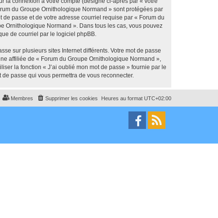
ur la connexion à votre compte (désigné ci-après par « votre
« Forum du Groupe Ornithologique Normand » sont protégées par
ot de passe et de votre adresse courriel requise par « Forum du
oupe Ornithologique Normand ». Dans tous les cas, vous pouvez
ue de courriel par le logiciel phpBB.
se sur plusieurs sites Internet différents. Votre mot de passe
ne affiliée de « Forum du Groupe Ornithologique Normand »,
ser la fonction « J’ai oublié mon mot de passe » fournie par le
ot de passe qui vous permettra de vous reconnecter.
Membres
Supprimer les cookies
Heures au format
UTC+02:00