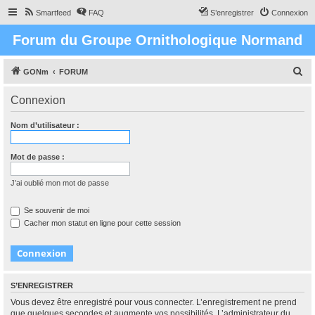
Smartfeed
FAQ
S’enregistrer
Connexion
Forum du Groupe Ornithologique Normand
R
GONm
FORUM
e
Connexion
c
h
Nom d’utilisateur :
e
r
Mot de passe :
c
J’ai oublié mon mot de passe
h
e
Se souvenir de moi
Cacher mon statut en ligne pour cette session
r
S’ENREGISTRER
Vous devez être enregistré pour vous connecter. L’enregistrement ne prend
que quelques secondes et augmente vos possibilités. L’administrateur du