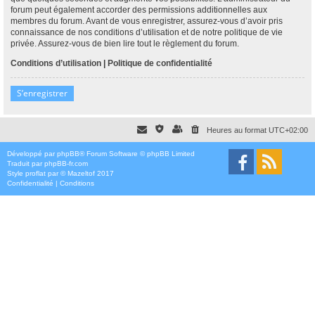
forum peut également accorder des permissions additionnelles aux
membres du forum. Avant de vous enregistrer, assurez-vous d’avoir pris
connaissance de nos conditions d’utilisation et de notre politique de vie
privée. Assurez-vous de bien lire tout le règlement du forum.
Conditions d’utilisation
|
Politique de confidentialité
S’enregistrer
Heures au format
UTC+02:00
Développé par
phpBB
® Forum Software © phpBB Limited
Traduit par
phpBB-fr.com
Style
proflat
par ©
Mazeltof
2017
Confidentialité
|
Conditions