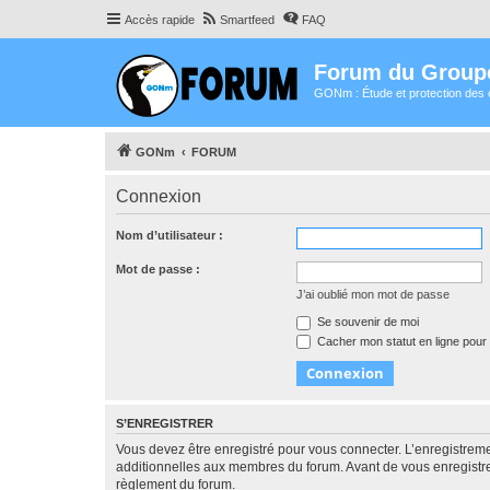
Accès rapide
Smartfeed
FAQ
Forum du Group
GONm : Étude et protection des 
GONm
FORUM
Connexion
Nom d’utilisateur :
Mot de passe :
J’ai oublié mon mot de passe
Se souvenir de moi
Cacher mon statut en ligne pour 
S’ENREGISTRER
Vous devez être enregistré pour vous connecter. L’enregistre
additionnelles aux membres du forum. Avant de vous enregistrer,
règlement du forum.