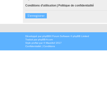
Conditions d’utilisation
|
Politique de confidentialité
S’enregistrer
Développé par
phpBB
® Forum Software © phpBB Limited
Traduit par
phpBB-fr.com
Style
proflat
par ©
Mazeltof
2017
Confidentialité
|
Conditions