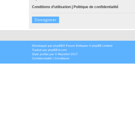
Conditions d’utilisation
|
Politique de confidentialité
S’enregistrer
Développé par
phpBB
® Forum Software © phpBB Limited
Traduit par
phpBB-fr.com
Style
proflat
par ©
Mazeltof
2017
Confidentialité
|
Conditions