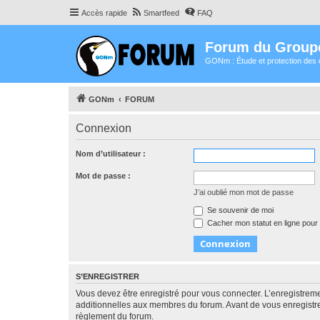
Accès rapide
Smartfeed
FAQ
Forum du Group
GONm : Étude et protection des 
GONm
FORUM
Connexion
Nom d’utilisateur :
Mot de passe :
J’ai oublié mon mot de passe
Se souvenir de moi
Cacher mon statut en ligne pour 
S’ENREGISTRER
Vous devez être enregistré pour vous connecter. L’enregistre
additionnelles aux membres du forum. Avant de vous enregistrer,
règlement du forum.