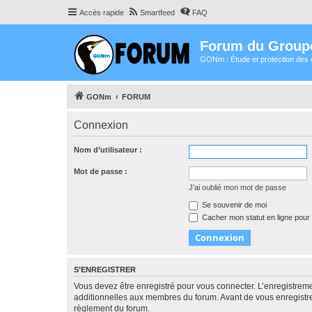
Accès rapide
Smartfeed
FAQ
Forum du Group
GONm : Étude et protection des 
GONm
FORUM
Connexion
Nom d’utilisateur :
Mot de passe :
J’ai oublié mon mot de passe
Se souvenir de moi
Cacher mon statut en ligne pour 
S’ENREGISTRER
Vous devez être enregistré pour vous connecter. L’enregistre
additionnelles aux membres du forum. Avant de vous enregistrer,
règlement du forum.