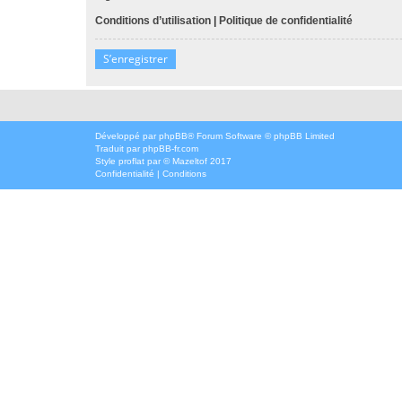
Conditions d’utilisation
|
Politique de confidentialité
S’enregistrer
Développé par
phpBB
® Forum Software © phpBB Limited
Traduit par
phpBB-fr.com
Style
proflat
par ©
Mazeltof
2017
Confidentialité
|
Conditions