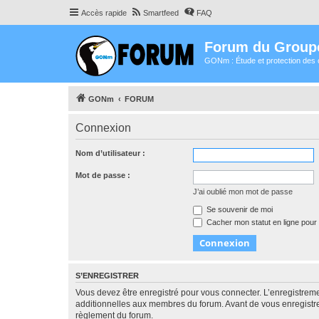
Accès rapide
Smartfeed
FAQ
Forum du Group
GONm : Étude et protection des 
GONm
FORUM
Connexion
Nom d’utilisateur :
Mot de passe :
J’ai oublié mon mot de passe
Se souvenir de moi
Cacher mon statut en ligne pour 
S’ENREGISTRER
Vous devez être enregistré pour vous connecter. L’enregistre
additionnelles aux membres du forum. Avant de vous enregistrer,
règlement du forum.