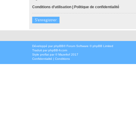
Conditions d’utilisation
|
Politique de confidentialité
S’enregistrer
Développé par
phpBB
® Forum Software © phpBB Limited
Traduit par
phpBB-fr.com
Style
proflat
par ©
Mazeltof
2017
Confidentialité
|
Conditions